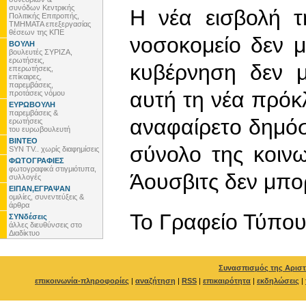
συνόδων Κεντρικής
Η νέα εισβολή 
Πολιτικής Επιτροπής,
ΤΜΗΜΑΤΑ επεξεργασίας
θέσεων της ΚΠΕ
νοσοκομείο δεν μ
ΒΟΥΛΗ
βουλευτές ΣΥΡΙΖΑ,
ερωτήσεις,
κυβέρνηση δεν 
επερωτήσεις,
επίκαιρες,
παρεμβάσεις,
αυτή τη νέα πρόκλ
προτάσεις νόμου
ΕΥΡΩΒΟΥΛΗ
παρεμβάσεις &
αναφαίρετο δημό
ερωτήσεις
του ευρωβουλευτή
ΒΙΝΤΕΟ
σύνολο της κοινω
SYN TV.. χωρίς διαφημίσεις
ΦΩΤΟΓΡΑΦΙΕΣ
φωτογραφικά στιγμιότυπα,
Άουσβιτς δεν μπορ
συλλογές
ΕΙΠΑΝ,ΕΓΡΑΨΑΝ
ομιλίες, συνεντεύξεις &
άρθρα
To Γραφείο Τύπο
ΣΥΝδέσεις
άλλες διευθύνσεις στο
Διαδίκτυο
Συνασπισμός της Αριστ
επικοινωνία-πληροφορίες
|
αναζήτηση
|
RSS
|
επικαιρότητα
|
εκδηλώσεις
|