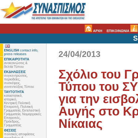
ΑΡΧΗ
ΕΠΙΚΟΙΝΩΝΙΑ
S
ENGLISH
contact info,
24/04/2013
press releases
ΕΠΙΚΑΙΡΟΤΗΤΑ
ανακοινώσεις &
δελτία Τύπου
Σχόλιο του Γ
ΕΚΔΗΛΩΣΕΙΣ
συγκεντρώσεις,
περιοδείες,
Τύπου του Σ
συσκέψεις,
συνεντεύξεις Τύπου
ΤΑΥΤΟΤΗΤΑ
για την εισβ
καταστατικό,
ιστορικό,
Κεντρική Πολιτική
Αυγής στο Κρ
Επιτροπή, Πολιτική
Γραμματεία, Εκτελεστική
Γραμματεία, Νομαρχιακές
Επιτροπές,
Νίκαιας
Πρόεδρος,
Γραμματέας
ΘΕΣΕΙΣ
πολιτικές αποφάσεις
συνεδρίων &