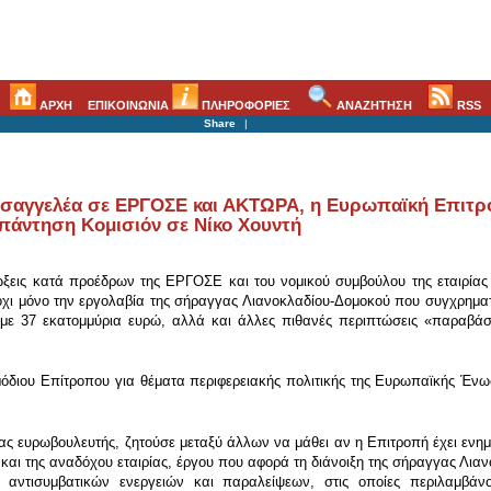
ΑΡΧΗ
ΕΠΙΚΟΙΝΩΝΙΑ
ΠΛΗΡΟΦΟΡΙΕΣ
ΑΝΑΖΗΤΗΣΗ
RSS
Share
|
 Εισαγγελέα σε ΕΡΓΟΣΕ και ΑΚΤΩΡΑ, η Ευρωπαϊκή Επιτρ
πάντηση Κομισιόν σε Νίκο Χουντή
ιώξεις κατά προέδρων της ΕΡΓΟΣΕ και του νομικού συμβούλου της εταιρί
 όχι μόνο την εργολαβία της σήραγγας Λιανοκλαδίου-Δομοκού που συγχρημα
ιο με 37 εκατομμύρια ευρώ, αλλά και άλλες πιθανές περιπτώσεις «παραβ
όδιου Επίτροπου για θέματα περιφερειακής πολιτικής της Ευρωπαϊκής Ένωσ
νας ευρωβουλευτής, ζητούσε μεταξύ άλλων να μάθει αν η Επιτροπή έχει ενη
και της αναδόχου εταιρίας, έργου που αφορά τη διάνοιξη της σήραγγας Λιαν
 αντισυμβατικών ενεργειών και παραλείψεων, στις οποίες περιλαμβάν