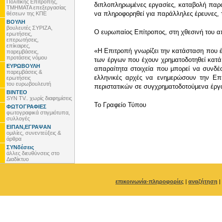
Πολιτικής Επιτροπής,
διπλοπληρωμένες εργασίες, καταβολή παρα
ΤΜΗΜΑΤΑ επεξεργασίας
να πληροφορηθεί για παράλληλες έρευνες, τ
θέσεων της ΚΠΕ
ΒΟΥΛΗ
βουλευτές ΣΥΡΙΖΑ,
Ο ευρωπαίος Επίτροπος, στη χθεσινή του α
ερωτήσεις,
επερωτήσεις,
επίκαιρες,
«Η Επιτροπή γνωρίζει την κατάσταση που έ
παρεμβάσεις,
προτάσεις νόμου
των έργων που έχουν χρηματοδοτηθεί κατά 
ΕΥΡΩΒΟΥΛΗ
απαραίτητα στοιχεία που μπορεί να συνδέ
παρεμβάσεις &
ελληνικές αρχές να ενημερώσουν την Επι
ερωτήσεις
του ευρωβουλευτή
περιστατικών σε συγχρηματοδοτούμενα έργ
ΒΙΝΤΕΟ
SYN TV.. χωρίς διαφημίσεις
To Γραφείο Τύπου
ΦΩΤΟΓΡΑΦΙΕΣ
φωτογραφικά στιγμιότυπα,
συλλογές
ΕΙΠΑΝ,ΕΓΡΑΨΑΝ
ομιλίες, συνεντεύξεις &
άρθρα
ΣΥΝδέσεις
άλλες διευθύνσεις στο
Διαδίκτυο
επικοινωνία-πληροφορίες
|
αναζήτηση
|