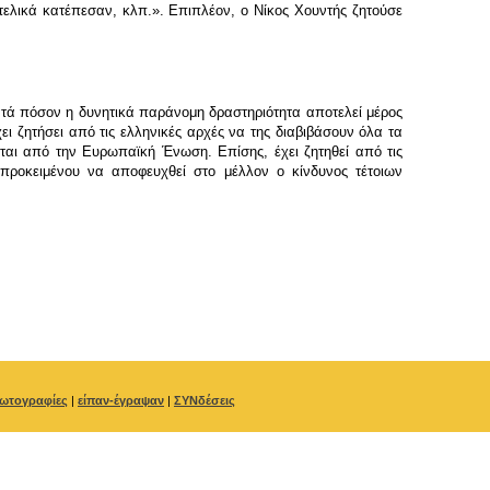
ελικά κατέπεσαν, κλπ.». Επιπλέον, ο Νίκος Χουντής ζητούσε
κατά πόσον η δυνητικά παράνομη δραστηριότητα αποτελεί μέρος
ι ζητήσει από τις ελληνικές αρχές να της διαβιβάσουν όλα τα
ται από την Ευρωπαϊκή Ένωση. Επίσης, έχει ζητηθεί από τις
 προκειμένου να αποφευχθεί στο μέλλον ο κίνδυνος τέτοιων
ωτογραφίες
|
είπαν-έγραψαν
|
ΣΥΝδέσεις