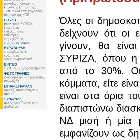
συνόδων Κεντρικής
Πολιτικής Επιτροπής,
ΤΜΗΜΑΤΑ επεξεργασίας
θέσεων της ΚΠΕ
Όλες οι δημοσκοπ
ΒΟΥΛΗ
βουλευτές ΣΥΡΙΖΑ,
ερωτήσεις,
δείχνουν ότι οι 
επερωτήσεις,
επίκαιρες,
παρεμβάσεις,
γίνουν, θα είν
προτάσεις νόμου
ΕΥΡΩΒΟΥΛΗ
παρεμβάσεις &
ΣΥΡΙΖΑ, όπου η
ερωτήσεις
του ευρωβουλευτή
ΒΙΝΤΕΟ
από το 30%. Οι
SYN TV.. χωρίς διαφημίσεις
ΦΩΤΟΓΡΑΦΙΕΣ
φωτογραφικά στιγμιότυπα,
κόμματα, είτε είν
συλλογές
ΕΙΠΑΝ,ΕΓΡΑΨΑΝ
ομιλίες, συνεντεύξεις &
είναι στα όρια τ
άρθρα
ΣΥΝδέσεις
άλλες διευθύνσεις στο
διαπιστώνω διασκ
Διαδίκτυο
ΝΔ μισή ή μία 
εμφανίζουν ως δ