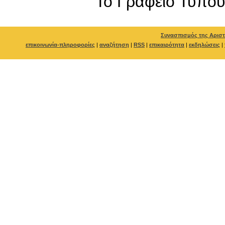
To Γραφείο Τύπο
Συνασπισμός της Αριστ
επικοινωνία-πληροφορίες
|
αναζήτηση
|
RSS
|
επικαιρότητα
|
εκδηλώσεις
|