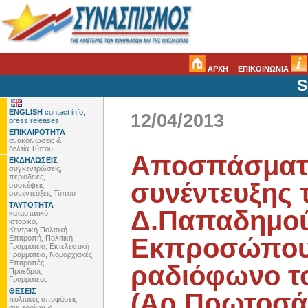
ΑΡΧΗ
ΕΠΙΚΟΙΝΩΝΙΑ
S
ENGLISH
contact info,
12/04/2013
press releases
ΕΠΙΚΑΙΡΟΤΗΤΑ
ανακοινώσεις &
δελτία Τύπου
Αποσπάσματ
ΕΚΔΗΛΩΣΕΙΣ
συγκεντρώσεις,
περιοδείες,
συνέντευξης 
συσκέψεις,
συνεντεύξεις Τύπου
ΤΑΥΤΟΤΗΤΑ
Δ.Παπαδημού
καταστατικό,
ιστορικό,
Κεντρική Πολιτική
Εκπροσώπου
Επιτροπή, Πολιτική
Γραμματεία, Εκτελεστική
Γραμματεία, Νομαρχιακές
Επιτροπές,
ραδιόφωνο τ
Πρόεδρος,
Γραμματέας
ΘΕΣΕΙΣ
(Αρ.Πρωτοσά
πολιτικές αποφάσεις
συνεδρίων &