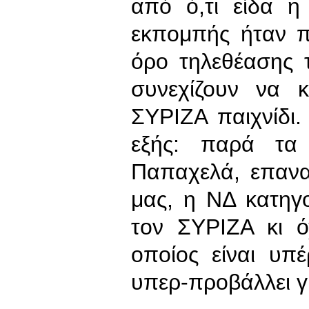
από ό,τι είδα η
εκπομπής ήταν π
όρο τηλεθέασης 
συνεχίζουν να κ
ΣΥΡΙΖΑ παιχνίδι.
εξής: παρά τα
Παπαχελά, επανα
μας, η ΝΔ κατηγ
τον ΣΥΡΙΖΑ κι ό
οποίος είναι υπ
υπερ-προβάλλει γ