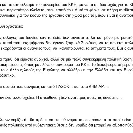
ω και το αποτέλεσμα του συνεδρίου του ΚΚΕ, φαίνεται ότι δυστυχώς για το Κ
και περισσότερο κλείνεται στον εαυτό του. Αυτό το φέρνει σε πλήρη αντίθεσ
 συνολικά για τον κόσμο της εργασίας στη χώρα μας το μείζον είναι η ανατρ
υνεργαστείτε;
ς εκλογές του Ιουνίου εάν το δείτε δεν συνιστά απλά και μόνο μια μετα
ι αυτοί που μας ψήφισαν δεν έγιναν ξαφνικά Συριζαίοι, να το πω έτσι απλ
εκφράζονται οι ανάγκες τους, να ικανοποιούνται τα αιτήματά τους. Εμείς 
α πριν, ότι είμαστε ανοιχτοί, αλλά σε μια πολύ συγκεκριμένη πολιτική βάση
αϊκή εξουσία, όπως μας λένε οι σύντροφοι του ΚΚΕ. Το διακύβευμα σήμερα 
τους άλλους λαούς της Ευρώπης να αλλάξουμε την Ελλάδα και την Ευρώπη
δευτικό.
ται εισπράττετε αρνήσεις και από ΠΑΣΟΚ… και από ΔΗΜ.ΑΡ….
ύν ένα άλλο σχέδιο. Η απεύθυνση δεν είναι προς αυτές τις δυνάμεις…
πων νομίζω ότι θα πρέπει να απευθυνόμαστε σε πρόσωπα τα οποία είναι 
κές πολιτικές από κυβερνητικές θέσεις δεν νομίζω ότι μπορεί να αξιοποιηθο