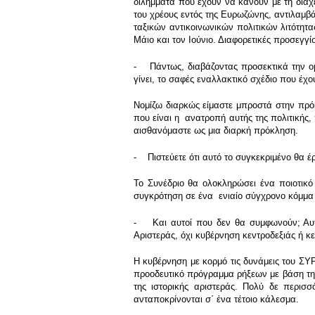
διλήμματα που έχουν να κάνουν με τη διαχε
του χρέους εντός της Ευρωζώνης, αντιλαμβά
ταξικών αντικοινωνικών πολιτικών λιτότητα
Μάιο και τον Ιούνιο. Διαφορετικές προσεγγ
- Πάντως, διαβάζοντας προσεκτικά την ομιλ
γίνει, το σαφές εναλλακτικό σχέδιο που έχ
Νομίζω διαρκώς είμαστε μπροστά στην πρόκ
που είναι η ανατροπή αυτής της πολιτικής,
αισθανόμαστε ως μια διαρκή πρόκληση.
- Πιστεύετε ότι αυτό το συγκεκριμένο θα έρ
Το Συνέδριο θα ολοκληρώσει ένα ποιοτικ
συγκρότηση σε ένα ενιαίο σύγχρονο κόμμα τ
- Και αυτοί που δεν θα συμφωνούν; Αυτο
Αριστεράς, όχι κυβέρνηση κεντροδεξιάς ή 
Η κυβέρνηση με κορμό τις δυνάμεις του ΣΥ
προοδευτικό πρόγραμμα ρήξεων με βάση την 
της ιστορικής αριστεράς. Πολύ δε περισ
ανταποκρίνονται σ΄ ένα τέτοιο κάλεσμα.