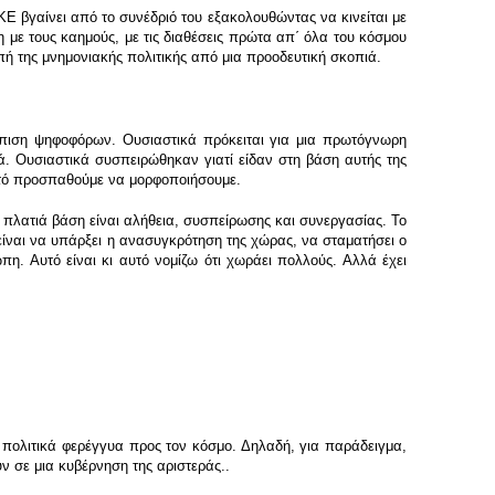
ΚΕ βγαίνει από το συνέδριό του εξακολουθώντας να κινείται με
η με τους καημούς, με τις διαθέσεις πρώτα απ΄ όλα του κόσμου
οπή της μνημονιακής πολιτικής από μια προοδευτική σκοπιά.
τόπιση ψηφοφόρων. Ουσιαστικά πρόκειται για μια πρωτόγνωρη
ά. Ουσιαστικά συσπειρώθηκαν γιατί είδαν στη βάση αυτής της
αυτό προσπαθούμε να μορφοποιήσουμε.
, πλατιά βάση είναι αλήθεια, συσπείρωσης και συνεργασίας. Το
είναι να υπάρξει η ανασυγκρότηση της χώρας, να σταματήσει ο
. Αυτό είναι κι αυτό νομίζω ότι χωράει πολλούς. Αλλά έχει
πολιτικά φερέγγυα προς τον κόσμο. Δηλαδή, για παράδειγμα,
ύν σε μια κυβέρνηση της αριστεράς..