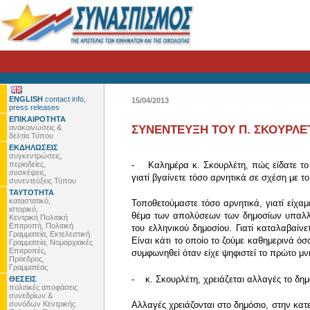
ENGLISH
contact info,
15/04/2013
press releases
ΕΠΙΚΑΙΡΟΤΗΤΑ
ανακοινώσεις &
ΣΥΝΕΝΤΕΥΞΗ ΤΟΥ Π. ΣΚΟΥΡΛΕΤ
δελτία Τύπου
ΕΚΔΗΛΩΣΕΙΣ
συγκεντρώσεις,
περιοδείες,
- Καλημέρα κ. Σκουρλέτη, πώς είδατε το κ
συσκέψεις,
γιατί βγαίνετε τόσο αρνητικά σε σχέση με τ
συνεντεύξεις Τύπου
ΤΑΥΤΟΤΗΤΑ
καταστατικό,
Τοποθετούμαστε τόσο αρνητικά, γιατί είχαμ
ιστορικό,
θέμα των απολύσεων των δημοσίων υπαλλή
Κεντρική Πολιτική
Επιτροπή, Πολιτική
του ελληνικού δημοσίου. Γιατί καταλαβαί
Γραμματεία, Εκτελεστική
Είναι κάτι το οποίο το ζούμε καθημερινά όσ
Γραμματεία, Νομαρχιακές
Επιτροπές,
συμφωνηθεί όταν είχε ψηφιστεί το πρώτο μνη
Πρόεδρος,
Γραμματέας
- κ. Σκουρλέτη, χρειάζεται αλλαγές το δημ
ΘΕΣΕΙΣ
πολιτικές αποφάσεις
συνεδρίων &
συνόδων Κεντρικής
Αλλαγές χρειάζονται στο δημόσιο, στην κατε