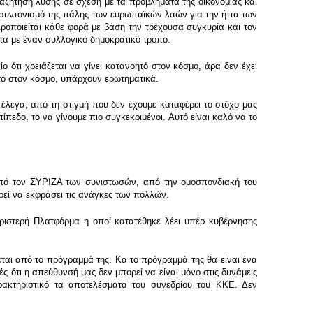
αναζήτηση λύσης σε σχέση με τα προβλήματα της οικονομίας και
ο συντονισμό της πάλης των ευρωπαϊκών λαών για την ήττα των
αιροποιείται κάθε φορά με βάση την τρέχουσα συγκυρία και τον
ντα με έναν συλλογικό δημοκρατικό τρόπο.
 ότι χρειάζεται να γίνει κατανοητό στον κόσμο, άρα δεν έχει
ητό στον κόσμο, υπάρχουν ερωτηματικά.
έλεγα, από τη στιγμή που δεν έχουμε καταφέρει το στόχο μας
πεδο, το να γίνουμε πιο συγκεκριμένοι. Αυτό είναι καλό να το
από τον ΣΥΡΙΖΑ των συνιστωσών, από την ομοσπονδιακή του
ρεί να εκφράσει τις ανάγκες των πολλών.
ιστερή Πλατφόρμα η οποί κατατέθηκε λέει υπέρ κυβέρνησης
εται από το πρόγραμμά της. Κα το πρόγραμμά της θα είναι ένα
ς ότι η απεύθυνσή μας δεν μπορεί να είναι μόνο στις δυνάμεις
αρακτηριστικό τα αποτελέσματα του συνεδρίου του ΚΚΕ. Δεν