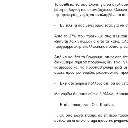
Το αντίθετο, θα σας έλεγα, για να σχολιάσ
βάση τη λογική του σκαντζόχοιρου. Ολοένα 
της αριστεράς, χωρίς να αντιλαμβάνεται ότι
- Εν τέλει τι σας μένει όμως εσάς για να σ
Αυτό το 27% που προέκυψε στις τελευταίε
ιδιότυπη λαϊκή συμμαχία από τα κάτω. Όλο
προγραμματικής εναλλακτικής πρότασης να 
Από κει και έπειτα θεωρούμε, όπως σας είπ
διακύβευμα σήμερα προφανώς δεν είναι η λ
κατήφορος και να προσπαθήσουμε μαζί με 
σαφές πρόσημο, νομίζω, ριζοσπαστικό, προο
- Εκεί στο χωράει πολλούς απ΄ ότι φαίνε
Μα νομίζω ότι αυτοί ούτως ή άλλως υλοποιο
- Ε τότε ποιος είναι; Ο κ. Καμένος;…
… Θα σας έλεγα επίσης, σε επίπεδο προσώ
άνθρωποι οι οποίοι υπηρέτησαν τις μνημονια