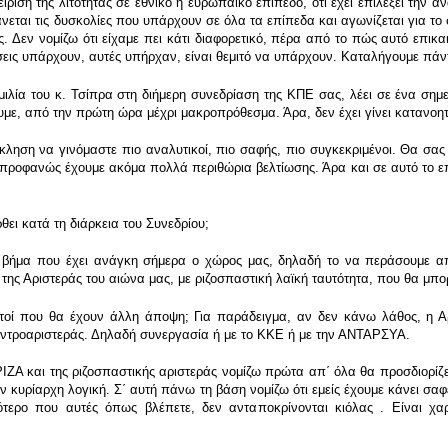
ίριση της λιτότητας σε εθνικό ή ευρωπαϊκό επίπεδο, ότι έχει επιλέξει την 
νεται τις δυσκολίες που υπάρχουν σε όλα τα επίπεδα και αγωνίζεται για τ
ς. Δεν νομίζω ότι είχαμε πει κάτι διαφορετικό, πέρα από το πώς αυτό επικ
ίσεις υπάρχουν, αυτές υπήρχαν, είναι θεμιτό να υπάρχουν. Καταλήγουμε πά
ία του κ. Τσίπρα στη διήμερη συνεδρίαση της ΚΠΕ σας, λέει σε ένα σημείο
ουμε, από την πρώτη ώρα μέχρι μακροπρόθεσμα. Άρα, δεν έχει γίνει κατανο
ληση να γινόμαστε πιο αναλυτικοί, πιο σαφής, πιο συγκεκριμένοι. Θα σας 
 προφανώς έχουμε ακόμα πολλά περιθώρια βελτίωσης. Άρα και σε αυτό το επί
θει κατά τη διάρκεια του Συνεδρίου;
ό βήμα που έχει ανάγκη σήμερα ο χώρος μας, δηλαδή το να περάσουμε 
ης Αριστεράς του αιώνα μας, με ριζοσπαστική λαϊκή ταυτότητα, που θα μπο
ί που θα έχουν άλλη άποψη; Για παράδειγμα, αν δεν κάνω λάθος, η Αρ
κεντροαριστεράς. Δηλαδή συνεργασία ή με το ΚΚΕ ή με την ΑΝΤΑΡΣΥΑ.
ΡΙΖΑ και της ριζοσπαστικής αριστεράς νομίζω πρώτα απ΄ όλα θα προσδιορίζ
κυρίαρχη λογική. Σ΄ αυτή πάνω τη βάση νομίζω ότι εμείς έχουμε κάνει σαφέ
σότερο που αυτές όπως βλέπετε, δεν ανταποκρίνονται κιόλας . Είναι χ