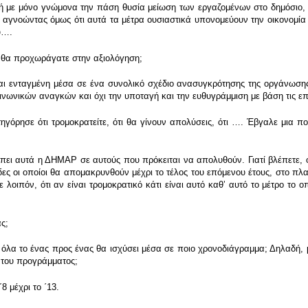
τική με μόνο γνώμονα την πάση θυσία μείωση των εργαζομένων στο δημόσιο,
, αγνοώντας όμως ότι αυτά τα μέτρα ουσιαστικά υπονομεύουν την οικονομία 
υ….
 θα προχωράγατε στην αξιολόγηση;
ναι ενταγμένη μέσα σε ένα συνολικό σχέδιο ανασυγκρότησης της οργάνωσης
ινωνικών αναγκών και όχι την υποταγή και την ευθυγράμμιση με βάση τις επ
όρησε ότι τρομοκρατείτε, ότι θα γίνουν απολύσεις, ότι …. Έβγαλε μια π
ει αυτά η ΔΗΜΑΡ σε αυτούς που πρόκειται να απολυθούν. Γιατί βλέπετε, 
άδες οι οποίοι θα απομακρυνθούν μέχρι το τέλος του επόμενου έτους, στο 
λοιπόν, ότι αν είναι τρομοκρατικό κάτι είναι αυτό καθʼ αυτό το μέτρο το ο
ς;
 όλα το ένας προς ένας θα ισχύσει μέσα σε ποιο χρονοδιάγραμμα; Δηλαδή, 
 του προγράμματος;
 μέχρι το ΄13.