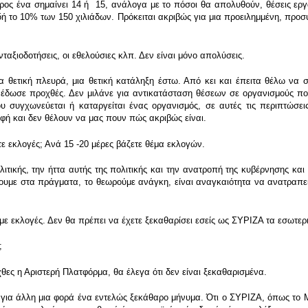
ος ένα σημαίνει 14 ή 15, ανάλογα με το πόσοι θα απολυθούν, θέσεις εργ
αδή το 10% των 150 χιλιάδων. Πρόκειται ακριβώς για μια προειλημμένη, πρ
υνταξιοδοτήσεις, οι εθελούσιες κλπ. Δεν είναι μόνο απολύσεις.
ια θετική πλευρά, μια θετική κατάληξη έστω. Από κει και έπειτα θέλω ν
υ έδωσε προχθές. Δεν μιλάνε για αντικατάσταση θέσεων σε οργανισμούς πο
 συγχωνεύεται ή καταργείται ένας οργανισμός, σε αυτές τις περιπτώσεις
φή και δεν θέλουν να μας πουν πώς ακριβώς είναι.
τε εκλογές; Ανά 15 -20 μέρες βάζετε θέμα εκλογών.
ιτικής, την ήττα αυτής της πολιτικής και την ανατροπή της κυβέρνησης και 
ουμε στα πράγματα, το θεωρούμε ανάγκη, είναι αναγκαιότητα να ανατραπεί
υμε εκλογές. Δεν θα πρέπει να έχετε ξεκαθαρίσει εσείς ως ΣΥΡΙΖΑ τα εσωτερ
;
ες η Αριστερή Πλατφόρμα, θα έλεγα ότι δεν είναι ξεκαθαρισμένα.
 για άλλη μια φορά ένα εντελώς ξεκάθαρο μήνυμα. Ότι ο ΣΥΡΙΖΑ, όπως το Μ