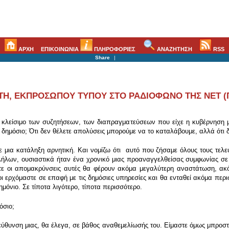
ΑΡΧΗ
ΕΠΙΚΟΙΝΩΝΙΑ
ΠΛΗΡΟΦΟΡΙΕΣ
ΑΝΑΖΗΤΗΣΗ
RSS
Share
|
Η, ΕΚΠΡΟΣΩΠΟΥ ΤΥΠΟΥ ΣΤΟ ΡΑΔΙΟΦΩΝΟ ΤΗΣ ΝΕΤ (Π.Τ
λείσιμο των συζητήσεων, των διαπραγματεύσεων που είχε η κυβέρνηση με 
ο δημόσιο; Ότι δεν θέλετε απολύσεις μπορούμε να το καταλάβουμε, αλλά ότι 
ε μια κατάληξη αρνητική. Και νομίζω ότι αυτό που ζήσαμε όλους τους τελε
λων, ουσιαστικά ήταν ένα χρονικό μιας προαναγγελθείσας συμφωνίας σε 
νετε οι απομακρύνσεις αυτές θα φέρουν ακόμα μεγαλύτερη αναστάτωση, α
οι ερχόμαστε σε επαφή με τις δημόσιες υπηρεσίες και θα ενταθεί ακόμα περι
μόνιο. Σε τίποτα λιγότερο, τίποτα περισσότερο.
όσιο;
ύθυνση μιας, θα έλεγα, σε βάθος αναθεμελίωσής του. Είμαστε όμως μπροστά σ