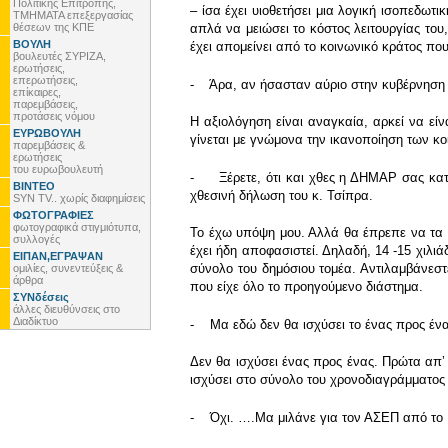
Πολιτικής Επιτροπής,
– ίσα έχει υιοθετήσει μια λογική ισοπεδω
ΤΜΗΜΑΤΑ επεξεργασίας
θέσεων της ΚΠΕ
απλά να μειώσει το κόστος λειτουργίας του
ΒΟΥΛΗ
έχει απομείνει από το κοινωνικό κράτος πο
βουλευτές ΣΥΡΙΖΑ,
ερωτήσεις,
επερωτήσεις,
- Άρα, αν ήσασταν αύριο στην κυβέρνηση
επίκαιρες,
παρεμβάσεις,
προτάσεις νόμου
Η αξιολόγηση είναι αναγκαία, αρκεί να εί
ΕΥΡΩΒΟΥΛΗ
γίνεται με γνώμονα την ικανοποίηση των κο
παρεμβάσεις &
ερωτήσεις
του ευρωβουλευτή
- Ξέρετε, ότι και χθες η ΔΗΜΑΡ σας κατηγ
ΒΙΝΤΕΟ
χθεσινή δήλωση του κ. Τσίπρα.
SYN TV.. χωρίς διαφημίσεις
ΦΩΤΟΓΡΑΦΙΕΣ
φωτογραφικά στιγμιότυπα,
Το έχω υπόψη μου. Αλλά θα έπρεπε να τα π
συλλογές
έχει ήδη αποφασιστεί. Δηλαδή, 14 -15 χιλι
ΕΙΠΑΝ,ΕΓΡΑΨΑΝ
σύνολο του δημόσιου τομέα. Αντιλαμβάνεστε 
ομιλίες, συνεντεύξεις &
άρθρα
που είχε όλο το προηγούμενο διάστημα.
ΣΥΝδέσεις
άλλες διευθύνσεις στο
Διαδίκτυο
- Μα εδώ δεν θα ισχύσει το ένας προς ένα
Δεν θα ισχύσει ένας προς ένας. Πρώτα απʼ
ισχύσει στο σύνολο του χρονοδιαγράμματος
- Όχι. ….Μα μιλάνε για τον ΑΣΕΠ από το ΄8