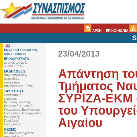
ΑΡΧΗ
ΕΠΙΚΟΙΝΩΝΙΑ
S
ENGLISH
contact info,
23/04/2013
press releases
ΕΠΙΚΑΙΡΟΤΗΤΑ
ανακοινώσεις &
δελτία Τύπου
Απάντηση το
ΕΚΔΗΛΩΣΕΙΣ
συγκεντρώσεις,
περιοδείες,
Τμήματος Ναυ
συσκέψεις,
συνεντεύξεις Τύπου
ΤΑΥΤΟΤΗΤΑ
ΣΥΡΙΖΑ-ΕΚΜ 
καταστατικό,
ιστορικό,
Κεντρική Πολιτική
του Υπουργεί
Επιτροπή, Πολιτική
Γραμματεία, Εκτελεστική
Γραμματεία, Νομαρχιακές
Επιτροπές,
Αιγαίου
Πρόεδρος,
Γραμματέας
ΘΕΣΕΙΣ
πολιτικές αποφάσεις
συνεδρίων &