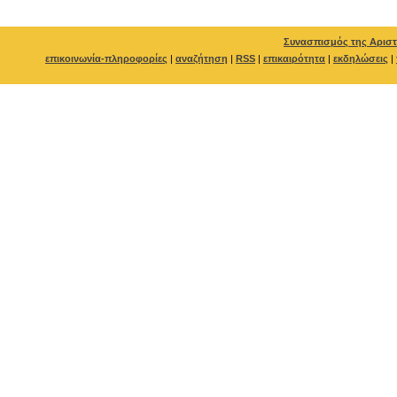
Συνασπισμός της Αριστ
επικοινωνία-πληροφορίες
|
αναζήτηση
|
RSS
|
επικαιρότητα
|
εκδηλώσεις
|