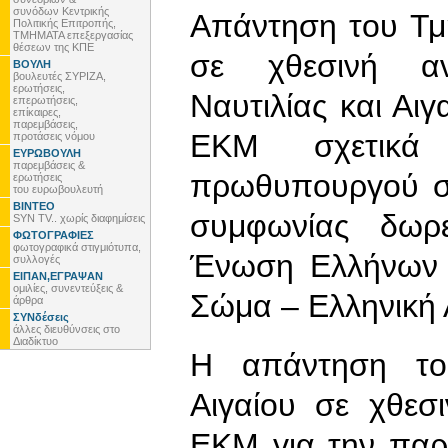
συνόδων Κεντρικής
Απάντηση του Τμ
Πολιτικής Επιτροπής,
ΤΜΗΜΑΤΑ επεξεργασίας
θέσεων της ΚΠΕ
σε χθεσινή αν
ΒΟΥΛΗ
βουλευτές ΣΥΡΙΖΑ,
ερωτήσεις,
Ναυτιλίας και Αιγ
επερωτήσεις,
επίκαιρες,
παρεμβάσεις,
ΕΚΜ σχετικά
προτάσεις νόμου
ΕΥΡΩΒΟΥΛΗ
παρεμβάσεις &
πρωθυπουργού στ
ερωτήσεις
του ευρωβουλευτή
ΒΙΝΤΕΟ
συμφωνίας δωρ
SYN TV.. χωρίς διαφημίσεις
ΦΩΤΟΓΡΑΦΙΕΣ
φωτογραφικά στιγμιότυπα,
Ένωση Ελλήνων 
συλλογές
ΕΙΠΑΝ,ΕΓΡΑΨΑΝ
ομιλίες, συνεντεύξεις &
Σώμα – Ελληνική
άρθρα
ΣΥΝδέσεις
άλλες διευθύνσεις στο
Διαδίκτυο
Η απάντηση του
Αιγαίου σε χθεσ
ΕΚΜ για την πα