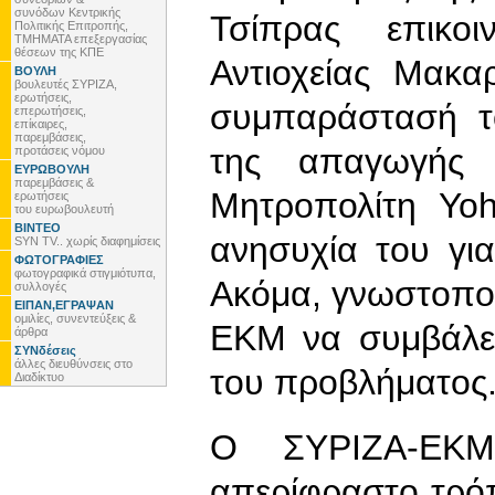
συνόδων Κεντρικής
Τσίπρας επικο
Πολιτικής Επιτροπής,
ΤΜΗΜΑΤΑ επεξεργασίας
θέσεων της ΚΠΕ
Αντιοχείας Μακα
ΒΟΥΛΗ
βουλευτές ΣΥΡΙΖΑ,
ερωτήσεις,
συμπαράστασή τ
επερωτήσεις,
επίκαιρες,
παρεμβάσεις,
της απαγωγής 
προτάσεις νόμου
ΕΥΡΩΒΟΥΛΗ
παρεμβάσεις &
Μητροπολίτη Yoh
ερωτήσεις
του ευρωβουλευτή
ΒΙΝΤΕΟ
ανησυχία του γι
SYN TV.. χωρίς διαφημίσεις
ΦΩΤΟΓΡΑΦΙΕΣ
φωτογραφικά στιγμιότυπα,
Ακόμα, γνωστοπο
συλλογές
ΕΙΠΑΝ,ΕΓΡΑΨΑΝ
ομιλίες, συνεντεύξεις &
ΕΚΜ να συμβάλει
άρθρα
ΣΥΝδέσεις
άλλες διευθύνσεις στο
του προβλήματος
Διαδίκτυο
Ο ΣΥΡΙΖΑ-ΕΚΜ
απερίφραστο τρόπ