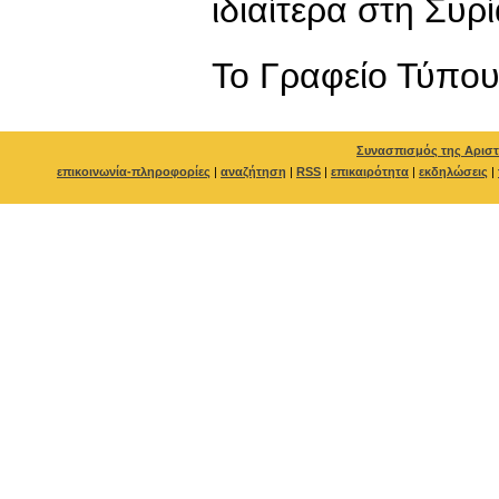
ιδιαίτερα στη Συρί
To Γραφείο Τύπο
Συνασπισμός της Αριστ
επικοινωνία-πληροφορίες
|
αναζήτηση
|
RSS
|
επικαιρότητα
|
εκδηλώσεις
|