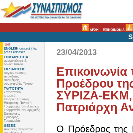
ΑΡΧΗ
ΕΠΙΚΟΙΝΩΝΙΑ
S
ENGLISH
contact info,
23/04/2013
press releases
ΕΠΙΚΑΙΡΟΤΗΤΑ
ανακοινώσεις &
δελτία Τύπου
Επικοινωνία 
ΕΚΔΗΛΩΣΕΙΣ
συγκεντρώσεις,
περιοδείες,
Προέδρου της
συσκέψεις,
συνεντεύξεις Τύπου
ΤΑΥΤΟΤΗΤΑ
ΣΥΡΙΖΑ-ΕΚΜ, 
καταστατικό,
ιστορικό,
Κεντρική Πολιτική
Πατριάρχη Αν
Επιτροπή, Πολιτική
Γραμματεία, Εκτελεστική
Γραμματεία, Νομαρχιακές
Επιτροπές,
Πρόεδρος,
Γραμματέας
Ο Πρόεδρος της 
ΘΕΣΕΙΣ
πολιτικές αποφάσεις
συνεδρίων &