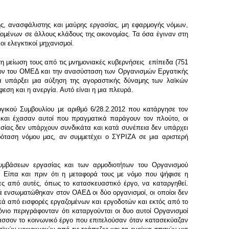
ς, ανασφάλιστης και μαύρης εργασίας, μη εφαρμογής νόμων,
μένων σε άλλους κλάδους της οικονομίας. Τα όσα έγιναν στη
ι ελεγκτικοί μηχανισμοί.
η μείωση τους από τις μνημονιακές κυβερνήσεις επίπεδα (751
των του ΟΜΕΔ και την ανασύσταση των Οργανισμών Εργατικής
να υπάρξει μια αύξηση της αγοραστικής δύναμης των λαϊκών
εση και η ανεργία. Αυτό είναι η μια πλευρά.
ργικού Συμβουλίου με αριθμό 6/28.2.2012 που κατάργησε τον
 και έχασαν αυτοί που πραγματικά παράγουν τον πλούτο, οι
γασίας δεν υπάρχουν συνδικάτα και κατά συνέπεια δεν υπάρχει
ρόταση νόμου μας, αν συμμετέχει ο ΣΥΡΙΖΑ σε μια αριστερή
συμβάσεων εργασίας και των αρμοδιοτήτων του Οργανισμού
. Είπα και πριν ότι η μεταφορά τους με νόμο που ψήφισε η
ες από αυτές, όπως το κατασκευαστικό έργο, να καταργηθεί.
ά ενσωματώθηκαν στον ΟΑΕΔ οι δύο οργανισμοί, οι οποίοι δεν
ικά από εισφορές εργαζομένων και εργοδοτών και εκτός από το
όνιο περιγράφονταν ότι καταργούνται οι δυο αυτοί Οργανισμοί
έλασσον το κοινωνικό έργο που επιτελούσαν όταν κατασεκύαζαν