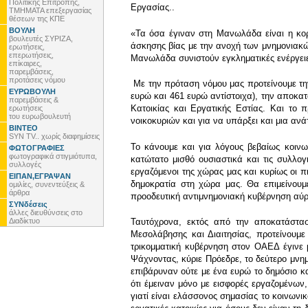
Πολιτικής Επιτροπής,
Εργασίας..
ΤΜΗΜΑΤΑ επεξεργασίας
θέσεων της ΚΠΕ
ΒΟΥΛΗ
«Τα όσα έγιναν στη Μανωλάδα είναι η κο
βουλευτές ΣΥΡΙΖΑ,
άσκησης βίας με την ανοχή των μνημονιακ
ερωτήσεις,
επερωτήσεις,
Μανωλάδα συνιστούν εγκληματικές ενέργειες
επίκαιρες,
παρεμβάσεις,
προτάσεις νόμου
Με την πρόταση νόμου μας προτείνουμε την
ΕΥΡΩΒΟΥΛΗ
ευρώ και 461 ευρώ αντίστοιχα), την αποκ
παρεμβάσεις &
Κατοικίας και Εργατικής Εστίας. Και το 
ερωτήσεις
του ευρωβουλευτή
νοικοκυριών και για να υπάρξει και μια ανά
ΒΙΝΤΕΟ
SYN TV.. χωρίς διαφημίσεις
Το κάνουμε και για λόγους βεβαίως κοινω
ΦΩΤΟΓΡΑΦΙΕΣ
φωτογραφικά στιγμιότυπα,
κατώτατο μισθό ουσιαστικά και τις συλλο
συλλογές
εργαζόμενοι της χώρας μας και κυρίως οι π
ΕΙΠΑΝ,ΕΓΡΑΨΑΝ
δημοκρατία στη χώρα μας. Θα επιμείνουμ
ομιλίες, συνεντεύξεις &
άρθρα
προοδευτική αντιμνημονιακή κυβέρνηση αύρι
ΣΥΝδέσεις
άλλες διευθύνσεις στο
Διαδίκτυο
Ταυτόχρονα, εκτός από την αποκατάστασ
Μεσολάβησης και Διαιτησίας, προτείνουμ
τρικομματική κυβέρνηση στον ΟΑΕΔ έγινε 
Ψάχνοντας, κύριε Πρόεδρε, το δεύτερο μνη
επιβάρυναν ούτε με ένα ευρώ το δημόσιο κ
ότι έμειναν μόνο με εισφορές εργαζομένων,
γιατί είναι ελάσσονος σημασίας το κοινωνι