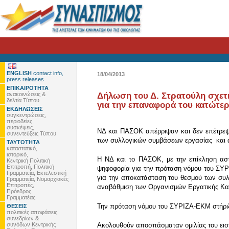
ENGLISH
contact info,
18/04/2013
press releases
ΕΠΙΚΑΙΡΟΤΗΤΑ
ανακοινώσεις &
Δήλωση του Δ. Στρατούλη σχετ
δελτία Τύπου
για την επαναφορά του κατώτε
ΕΚΔΗΛΩΣΕΙΣ
συγκεντρώσεις,
περιοδείες,
συσκέψεις,
ΝΔ και ΠΑΣΟΚ απέρριψαν και δεν επέτρεψ
συνεντεύξεις Τύπου
των συλλογικών συμβάσεων εργασίας και 
ΤΑΥΤΟΤΗΤΑ
καταστατικό,
ιστορικό,
Η ΝΔ και το ΠΑΣΟΚ, με την επίκληση αστ
Κεντρική Πολιτική
Επιτροπή, Πολιτική
ψηφοφορία για την πρόταση νόμου του ΣΥΡΙ
Γραμματεία, Εκτελεστική
για την αποκατάσταση του θεσμού των συλ
Γραμματεία, Νομαρχιακές
Επιτροπές,
αναβάθμιση των Οργανισμών Εργατικής Κατο
Πρόεδρος,
Γραμματέας
Την πρόταση νόμου του ΣΥΡΙΖΑ-ΕΚΜ στήριξα
ΘΕΣΕΙΣ
πολιτικές αποφάσεις
συνεδρίων &
συνόδων Κεντρικής
Ακολουθούν αποσπάσματαν ομιλίας του ει