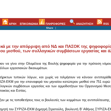
ΑΡΧΗ
ΕΠΙΚΟΙΝΩΝΙΑ
ΠΛΗΡΟΦΟΡΙΕΣ
ΑΝΑΖΗΤΗΣΗ
RSS
Share
|
ικά με την απόρριψη από ΝΔ και ΠΑΣΟΚ της ψηφοφορί
ρου μισθού, των συλλογικών συμβάσεων εργασίας και 
αν να γίνει στην Ολομέλεια της Βουλής ψηφοφορία για την πρόταση νόμο
άλλων εργασιακών δικαιωμάτων.
ήρικτων τυπικών λόγων, και χωρίς να τολμήσουν να κάνουν αντιπαράθεσ
ΖΑ-ΕΚΜ για την επαναφορά του μηνιαίου κατώτερου μισθού στα 751 ευρώ κ
λογικών συμβάσεων εργασίας και των αρμοδιοτήτων του Οργανισμού Μεσολ
ικίας και Εστίας.
ν με τις τοποθετήσεις τους οι βουλευτές των κομμάτων της αντιπολίτευση
σηγητή του ΣΥΡΙΖΑ-ΕΚΜ Δημητρή Στρατούλη, βουλευτή Βʼ Αθήνας ΣΥΡΙΖΑ-Ε