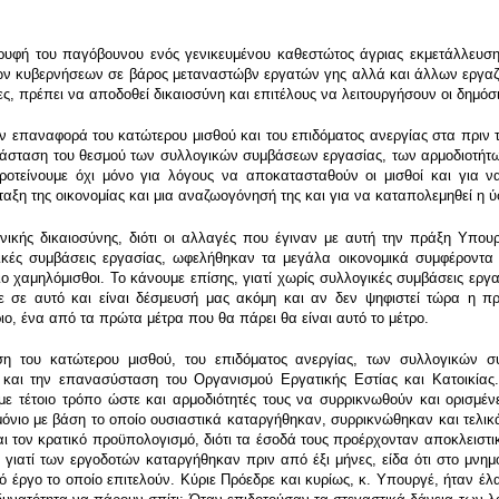
ρυφή του παγόβουνου ενός γενικευμένου καθεστώτος άγριας εκμετάλλευση
ών κυβερνήσεων σε βάρος μεταναστώβν εργατών γης αλλά και άλλων εργαζο
, πρέπει να αποδοθεί δικαιοσύνη και επιτέλους να λειτουργήσουν οι δημόσιο
 επαναφορά του κατώτερου μισθού και του επιδόματος ανεργίας στα πριν τ
ατάσταση του θεσμού των συλλογικών συμβάσεων εργασίας, των αρμοδιοτή
προτείνουμε όχι μόνο για λόγους να αποκατασταθούν οι μισθοί και για 
ταξη της οικονομίας και μια αναζωογόνησή της και για να καταπολεμηθεί η ύφ
νικής δικαιοσύνης, διότι οι αλλαγές που έγιναν με αυτή την πράξη Υπου
γικές συμβάσεις εργασίας, ωφελήθηκαν τα μεγάλα οικονομικά συμφέροντα
ιο χαμηλόμισθοι. Το κάνουμε επίσης, γιατί χωρίς συλλογικές συμβάσεις ερ
ε σε αυτό και είναι δέσμευσή μας ακόμη και αν δεν ψηφιστεί τώρα η π
ο, ένα από τα πρώτα μέτρα που θα πάρει θα είναι αυτό το μέτρο.
η του κατώτερου μισθού, του επιδόματος ανεργίας, των συλλογικών 
ε και την επανασύσταση του Οργανισμού Εργατικής Εστίας και Κατοικίας
με τέτοιο τρόπο ώστε και αρμοδιότητές τους να συρρικνωθούν και ορισμέν
μόνιο με βάση το οποίο ουσιαστικά καταργήθηκαν, συρρικνώθηκαν και τελικ
αι τον κρατικό προϋπολογισμό, διότι τα έσοδά τους προέρχονταν αποκλειστ
 γιατί των εργοδοτών καταργήθηκαν πριν από έξι μήνες, είδα ότι στο μνημ
κό έργο το οποίο επιτελούν. Κύριε Πρόεδρε και κυρίως, κ. Υπουργέ, ήταν 