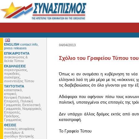
ENGLISH
contact info,
04/04/2013
press releases
ΕΠΙΚΑΙΡΟΤΗΤΑ
ανακοινώσεις &
Σχόλιο του Γραφείου Τύπου του
δελτία Τύπου
ΕΚΔΗΛΩΣΕΙΣ
συγκεντρώσεις,
περιοδείες,
Όπως κι αν ονομάσει η κυβέρνηση τα νέα μ
συσκέψεις,
ελληνικό λαό τη μία μέρα με τις «κόκκινες 
συνεντεύξεις Τύπου
τις διαβεβαιώσεις ότι όλα γίνονται για την 
ΤΑΥΤΟΤΗΤΑ
καταστατικό,
ιστορικό,
Αδιάφοροι που αφήνουν πίσω τους κοινωνι
Κεντρική Πολιτική
Επιτροπή, Πολιτική
πολιτική, υποταγμένοι στις επιταγές της τρό
Γραμματεία, Εκτελεστική
Γραμματεία, Νομαρχιακές
Επιτροπές,
Δεν υπάρχει άλλος δρόμος εκτός από αυτό
Πρόεδρος,
καταστροφή.
Γραμματέας
ΘΕΣΕΙΣ
πολιτικές αποφάσεις
To Γραφείο Τύπου
συνεδρίων &
συνόδων Κεντρικής