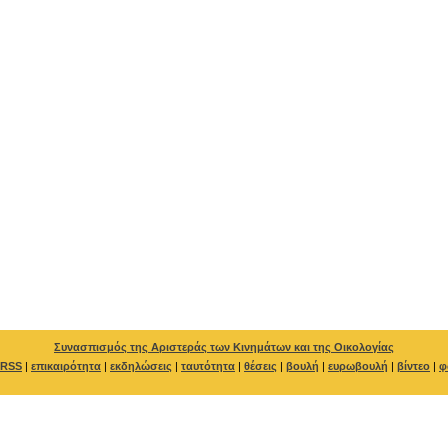
Συνασπισμός της Αριστεράς των Κινημάτων και της Οικολογίας
RSS
|
επικαιρότητα
|
εκδηλώσεις
|
ταυτότητα
|
θέσεις
|
βουλή
|
ευρωβουλή
|
βίντεο
|
φ