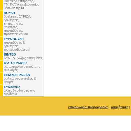
Πολιτικής Επιτροπής,
ΤΜΗΜΑΤΑ επεξεργασίας
θέσεων της ΚΠΕ
ΒΟΥΛΗ
βουλευτές ΣΥΡΙΖΑ,
ερωτήσεις,
επερωτήσεις,
επίκαιρες,
παρεμβάσεις,
προτάσεις νόμου
ΕΥΡΩΒΟΥΛΗ
παρεμβάσεις &
ερωτήσεις
του ευρωβουλευτή
ΒΙΝΤΕΟ
SYN TV.. χωρίς διαφημίσεις
ΦΩΤΟΓΡΑΦΙΕΣ
φωτογραφικά στιγμιότυπα,
συλλογές
ΕΙΠΑΝ,ΕΓΡΑΨΑΝ
ομιλίες, συνεντεύξεις &
άρθρα
ΣΥΝδέσεις
άλλες διευθύνσεις στο
Διαδίκτυο
επικοινωνία-πληροφορίες
|
αναζήτηση
|