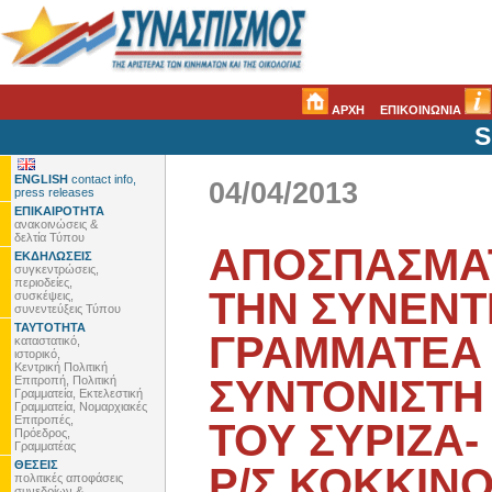
ΑΡΧΗ
ΕΠΙΚΟΙΝΩΝΙΑ
S
ENGLISH
contact info,
04/04/2013
press releases
ΕΠΙΚΑΙΡΟΤΗΤΑ
ανακοινώσεις &
δελτία Τύπου
ΑΠΟΣΠΑΣΜΑ
ΕΚΔΗΛΩΣΕΙΣ
συγκεντρώσεις,
περιοδείες,
ΤΗΝ ΣΥΝΕΝΤ
συσκέψεις,
συνεντεύξεις Τύπου
ΤΑΥΤΟΤΗΤΑ
ΓΡΑΜΜΑΤΕΑ 
καταστατικό,
ιστορικό,
Κεντρική Πολιτική
ΣΥΝΤΟΝΙΣΤΗ
Επιτροπή, Πολιτική
Γραμματεία, Εκτελεστική
Γραμματεία, Νομαρχιακές
Επιτροπές,
ΤΟΥ ΣΥΡΙΖΑ-
Πρόεδρος,
Γραμματέας
ΘΕΣΕΙΣ
Ρ/Σ ΚΟΚΚΙΝΟ 
πολιτικές αποφάσεις
συνεδρίων &