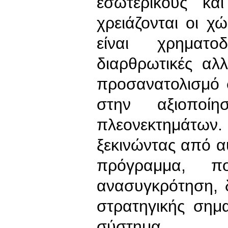
εσωτερικούς κα
χρειάζονται οι χ
είναι χρηματ
διαρθρωτικές αλ
προσανατολισμό 
στην αξιοποί
πλεονεκτημάτω
ξεκινώντας από αυ
πρόγραμμα, πο
ανασυγκρότηση, δ
στρατηγικής σημ
σύστημα.