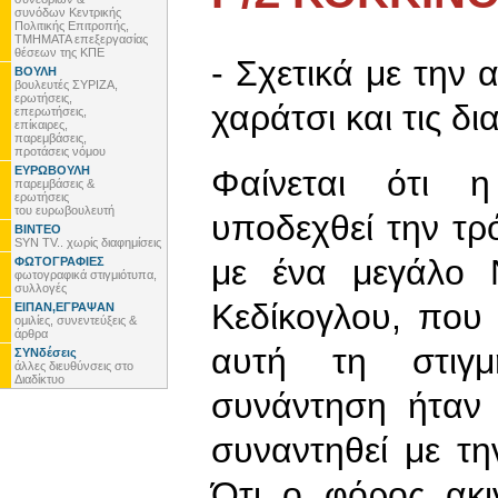
συνόδων Κεντρικής
Πολιτικής Επιτροπής,
ΤΜΗΜΑΤΑ επεξεργασίας
θέσεων της ΚΠΕ
- Σχετικά με την
ΒΟΥΛΗ
βουλευτές ΣΥΡΙΖΑ,
ερωτήσεις,
χαράτσι και τις δι
επερωτήσεις,
επίκαιρες,
παρεμβάσεις,
προτάσεις νόμου
ΕΥΡΩΒΟΥΛΗ
Φαίνεται ότι η
παρεμβάσεις &
ερωτήσεις
του ευρωβουλευτή
υποδεχθεί την τρ
ΒΙΝΤΕΟ
SYN TV.. χωρίς διαφημίσεις
με ένα μεγάλο 
ΦΩΤΟΓΡΑΦΙΕΣ
φωτογραφικά στιγμιότυπα,
συλλογές
Κεδίκογλου, που 
ΕΙΠΑΝ,ΕΓΡΑΨΑΝ
ομιλίες, συνεντεύξεις &
άρθρα
αυτή τη στιγμ
ΣΥΝδέσεις
άλλες διευθύνσεις στο
Διαδίκτυο
συνάντηση ήταν
συναντηθεί με την
Ότι ο φόρος ακι