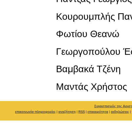
Κουρουμπλής Πα
Φωτίου Θεανώ
Γεωργοπούλου Έ
Βαμβακά Τζένη
Μαντάς Χρήστος
Συνασπισμός της Αριστ
επικοινωνία-πληροφορίες
|
αναζήτηση
|
RSS
|
επικαιρότητα
|
εκδηλώσεις
|