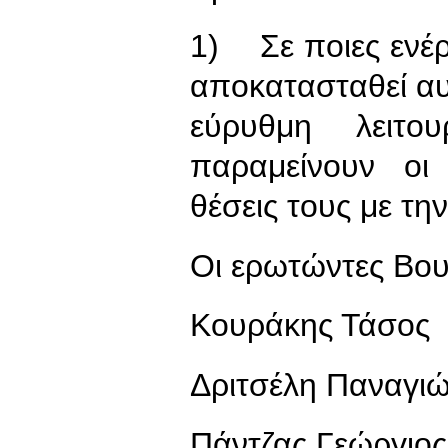
1) Σε ποιες ενέρ
αποκατασταθεί αυτ
εύρυθμη λειτο
παραμείνουν οι
θέσεις τους με τη
Οι ερωτώντες Βου
Κουράκης Τάσος
Δριτσέλη Παναγι
Πάντζας Γεώργιος