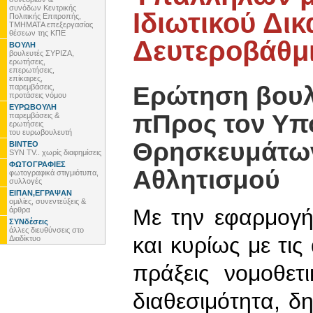
συνόδων Κεντρικής
Ιδιωτικού Δι
Πολιτικής Επιτροπής,
ΤΜΗΜΑΤΑ επεξεργασίας
θέσεων της ΚΠΕ
Δευτεροβάθμ
ΒΟΥΛΗ
βουλευτές ΣΥΡΙΖΑ,
ερωτήσεις,
επερωτήσεις,
επίκαιρες,
Ερώτηση βου
παρεμβάσεις,
προτάσεις νόμου
ΕΥΡΩΒΟΥΛΗ
πΠρος τον Υπο
παρεμβάσεις &
ερωτήσεις
του ευρωβουλευτή
Θρησκευμάτων
ΒΙΝΤΕΟ
SYN TV.. χωρίς διαφημίσεις
ΦΩΤΟΓΡΑΦΙΕΣ
Αθλητισμού
φωτογραφικά στιγμιότυπα,
συλλογές
ΕΙΠΑΝ,ΕΓΡΑΨΑΝ
ομιλίες, συνεντεύξεις &
Με την εφαρμογή
άρθρα
ΣΥΝδέσεις
άλλες διευθύνσεις στο
και κυρίως με τις
Διαδίκτυο
πράξεις νομοθετ
διαθεσιμότητα, 