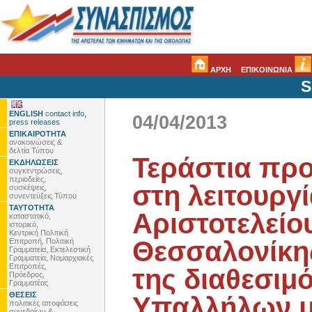
ΑΡΧΗ
ΕΠΙΚΟΙΝΩΝΙΑ
S
ENGLISH
contact info,
04/04/2013
press releases
ΕΠΙΚΑΙΡΟΤΗΤΑ
ανακοινώσεις &
δελτία Τύπου
Τεράστια πρ
ΕΚΔΗΛΩΣΕΙΣ
συγκεντρώσεις,
περιοδείες,
στη λειτουργί
συσκέψεις,
συνεντεύξεις Τύπου
ΤΑΥΤΟΤΗΤΑ
Αριστοτελείο
καταστατικό,
ιστορικό,
Κεντρική Πολιτική
Θεσσαλονίκη
Επιτροπή, Πολιτική
Γραμματεία, Εκτελεστική
Γραμματεία, Νομαρχιακές
Επιτροπές,
της διαθεσιμ
Πρόεδρος,
Γραμματέας
ΘΕΣΕΙΣ
Υπαλλήλων μ
πολιτικές αποφάσεις
συνεδρίων &