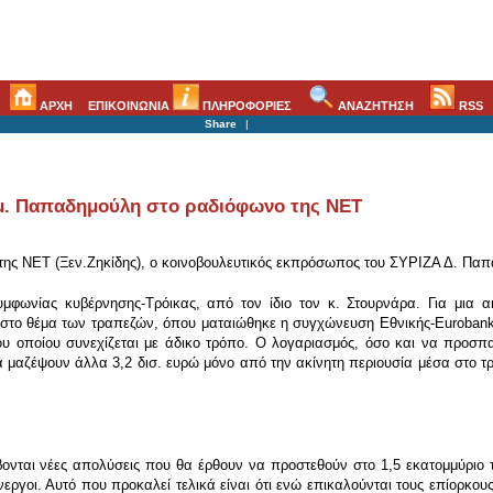
ΑΡΧΗ
ΕΠΙΚΟΙΝΩΝΙΑ
ΠΛΗΡΟΦΟΡΙΕΣ
ΑΝΑΖΗΤΗΣΗ
RSS
Share
|
. Παπαδημούλη στο ραδιόφωνο της ΝΕΤ
ης NET (Ξεν.Ζηκίδης), ο κοινοβουλευτικός εκπρόσωπος του ΣΥΡΙΖΑ Δ. Παπ
μφωνίας κυβέρνησης-Τρόικας, από τον ίδιο τον κ. Στουρνάρα. Για μια 
Και στο θέμα των τραπεζών, όπου ματαιώθηκε η συγχώνευση Εθνικής-Euroban
ου οποίου συνεχίζεται με άδικο τρόπο. Ο λογαριασμός, όσο και να προσπ
 μαζέψουν άλλα 3,2 δισ. ευρώ μόνο από την ακίνητη περιουσία μέσα στο τρέ
νται νέες απολύσεις που θα έρθουν να προστεθούν στο 1,5 εκατομμύριο 
εργοι. Αυτό που προκαλεί τελικά είναι ότι ενώ επικαλούνται τους επίορκο