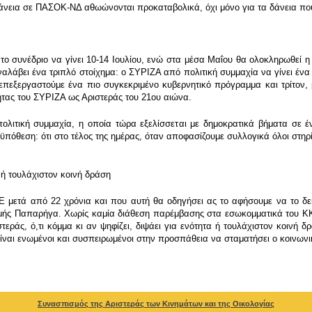
άνεια σε ΠΑΣΟΚ-ΝΔ αθωώνονται προκαταβολικά, όχι μόνο για τα δάνεια που
ο συνέδριο να γίνει 10-14 Ιουλίου, ενώ στα μέσα Μαΐου θα ολοκληρωθεί η 
αλάβει ένα τριπλό στοίχημα: ο ΣΥΡΙΖΑ από πολιτική συμμαχία να γίνει ένα 
 επεξεργαστούμε ένα πιο συγκεκριμένο κυβερνητικό πρόγραμμα και τρίτον,
ητας του ΣΥΡΙΖΑ ως Αριστεράς του 21ου αιώνα.
πολιτική συμμαχία, η οποία τώρα εξελίσσεται με δημοκρατικά βήματα σε έ
οϋπόθεση: ότι στο τέλος της ημέρας, όταν αποφασίζουμε συλλογικά όλοι στ
 ή τουλάχιστον κοινή δράση
 μετά από 22 χρόνια και που αυτή θα οδηγήσει ας το αφήσουμε να το δεί
μμής Παπαρήγα. Χωρίς καμία διάθεση παρέμβασης στα εσωκομματικά του ΚΚ
τεράς, ό,τι κόμμα κι αν ψηφίζει, διψάει για ενότητα ή τουλάχιστον κοινή 
είναι ενωμένοι και συσπειρωμένοι στην προσπάθεια να σταματήσει ο κοινωνι
Συνασπισμός της Αριστεράς των Κινημάτων και της Οικολογίας