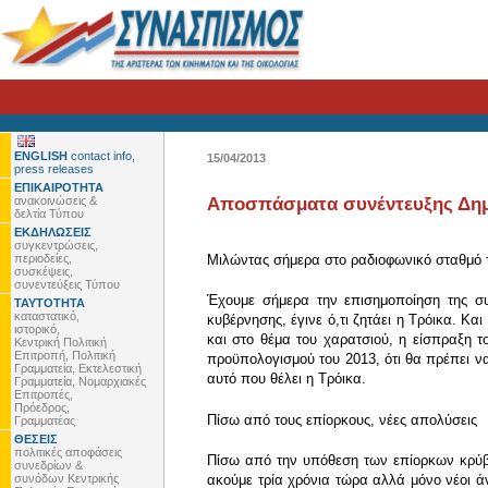
ENGLISH
contact info,
15/04/2013
press releases
ΕΠΙΚΑΙΡΟΤΗΤΑ
ανακοινώσεις &
Αποσπάσματα συνέντευξης Δημ
δελτία Τύπου
ΕΚΔΗΛΩΣΕΙΣ
συγκεντρώσεις,
περιοδείες,
Μιλώντας σήμερα στο ραδιοφωνικό σταθμό τ
συσκέψεις,
συνεντεύξεις Τύπου
Έχουμε σήμερα την επισημοποίηση της συ
ΤΑΥΤΟΤΗΤΑ
καταστατικό,
κυβέρνησης, έγινε ό,τι ζητάει η Τρόικα. 
ιστορικό,
και στο θέμα του χαρατσιού, η είσπραξη τ
Κεντρική Πολιτική
Επιτροπή, Πολιτική
προϋπολογισμού του 2013, ότι θα πρέπει να
Γραμματεία, Εκτελεστική
αυτό που θέλει η Τρόικα.
Γραμματεία, Νομαρχιακές
Επιτροπές,
Πρόεδρος,
Πίσω από τους επίορκους, νέες απολύσεις
Γραμματέας
ΘΕΣΕΙΣ
πολιτικές αποφάσεις
Πίσω από την υπόθεση των επίορκων κρύβο
συνεδρίων &
συνόδων Κεντρικής
ακούμε τρία χρόνια τώρα αλλά μόνο νέοι άν