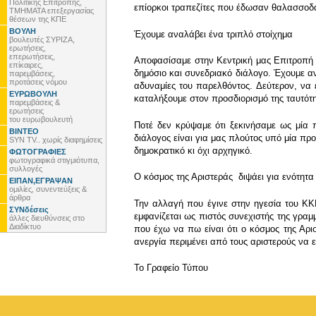
Πολιτικής Επιτροπής,
επίορκοι τραπεζίτες που έδωσαν θαλασσοδ
ΤΜΗΜΑΤΑ επεξεργασίας
θέσεων της ΚΠΕ
ΒΟΥΛΗ
Έχουμε αναλάβει ένα τριπλό στοίχημα
βουλευτές ΣΥΡΙΖΑ,
ερωτήσεις,
επερωτήσεις,
Αποφασίσαμε στην Κεντρική μας Επιτροπή τ
επίκαιρες,
δημόσιο και συνεδριακό διάλογο. Έχουμε αν
παρεμβάσεις,
προτάσεις νόμου
αδυναμίες του παρελθόντος. Δεύτερον, να
ΕΥΡΩΒΟΥΛΗ
καταλήξουμε στον προσδιορισμό της ταυτότ
παρεμβάσεις &
ερωτήσεις
του ευρωβουλευτή
Ποτέ δεν κρύψαμε ότι ξεκινήσαμε ως μία 
ΒΙΝΤΕΟ
διάλογος είναι για μας πλούτος υπό μία πρ
SYN TV.. χωρίς διαφημίσεις
δημοκρατικό κι όχι αρχηγικό.
ΦΩΤΟΓΡΑΦΙΕΣ
φωτογραφικά στιγμιότυπα,
συλλογές
Ο κόσμος της Αριστεράς διψάει για ενότητα
ΕΙΠΑΝ,ΕΓΡΑΨΑΝ
ομιλίες, συνεντεύξεις &
άρθρα
Την αλλαγή που έγινε στην ηγεσία του ΚΚΕ
ΣΥΝδέσεις
εμφανίζεται ως πιστός συνεχιστής της γρα
άλλες διευθύνσεις στο
Διαδίκτυο
που έχω να πω είναι ότι ο κόσμος της Αρισ
ανεργία περιμένει από τους αριστερούς να 
To Γραφείο Τύπου