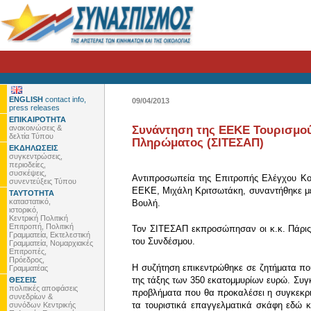
ENGLISH
contact info,
09/04/2013
press releases
ΕΠΙΚΑΙΡΟΤΗΤΑ
ανακοινώσεις &
Συνάντηση της ΕΕΚΕ Τουρισμού
δελτία Τύπου
Πληρώματος (ΣΙΤΕΣΑΠ)
ΕΚΔΗΛΩΣΕΙΣ
συγκεντρώσεις,
περιοδείες,
συσκέψεις,
Αντιπροσωπεία της Επιτροπής Ελέγχου Κο
συνεντεύξεις Τύπου
ΕΕΚΕ, Μιχάλη Κριτσωτάκη, συναντήθηκε με
ΤΑΥΤΟΤΗΤΑ
καταστατικό,
Βουλή.
ιστορικό,
Κεντρική Πολιτική
Επιτροπή, Πολιτική
Τον ΣΙΤΕΣΑΠ εκπροσώπησαν οι κ.κ. Πάρις 
Γραμματεία, Εκτελεστική
του Συνδέσμου.
Γραμματεία, Νομαρχιακές
Επιτροπές,
Πρόεδρος,
Η συζήτηση επικεντρώθηκε σε ζητήματα πο
Γραμματέας
της τάξης των 350 εκατομμυρίων ευρώ. Συγ
ΘΕΣΕΙΣ
πολιτικές αποφάσεις
προβλήματα που θα προκαλέσει η συγκεκριμ
συνεδρίων &
τα τουριστικά επαγγελματικά σκάφη εδώ κ
συνόδων Κεντρικής