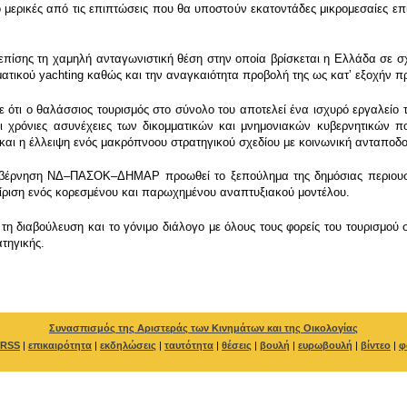
μερικές από τις επιπτώσεις που θα υποστούν εκατοντάδες μικρομεσαίες επι
ίσης τη χαμηλή ανταγωνιστική θέση στην οποία βρίσκεται η Ελλάδα σε σχ
ατικού yachting καθώς και την αναγκαιότητα προβολή της ως κατʼ εξοχήν πρ
ότι ο θαλάσσιος τουρισμός στο σύνολο του αποτελεί ένα ισχυρό εργαλείο τ
 χρόνιες ασυνέχειες των δικομματικών και μνημονιακών κυβερνητικών πο
και η έλλειψη ενός μακρόπνοου στρατηγικού σχεδίου με κοινωνική ανταποδο
κυβέρνηση ΝΔ–ΠΑΣΟΚ–ΔΗΜΑΡ προωθεί το ξεπούλημα της δημόσιας περιουσία
χείριση ενός κορεσμένου και παρωχημένου αναπτυξιακού μοντέλου.
 διαβούλευση και το γόνιμο διάλογο με όλους τους φορείς του τουρισμού στ
τηγικής.
Συνασπισμός της Αριστεράς των Κινημάτων και της Οικολογίας
RSS
|
επικαιρότητα
|
εκδηλώσεις
|
ταυτότητα
|
θέσεις
|
βουλή
|
ευρωβουλή
|
βίντεο
|
φ