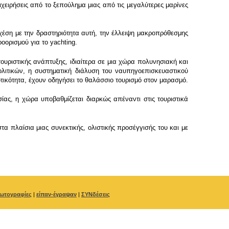
χειρήσεις από το ξεπούλημα μιας από τις μεγαλύτερες μαρίνες
έση με την δραστηριότητα αυτή, την έλλειψη μακροπρόθεσμης
οορισμού για το yachting.
ουριστικής ανάπτυξης, ιδιαίτερα σε μια χώρα πολυνησιακή και
λιτικών, η συστηματική διάλυση του ναυπηγοεπισκευαστικού
τικότητα, έχουν οδηγήσει το θαλάσσιο τουρισμό στον μαρασμό.
ς, η χώρα υποβαθμίζεται διαρκώς απέναντι στις τουριστικά
α πλαίσια μιας συνεκτικής, ολιστικής προσέγγισής του και με
ωτογραφίες
|
είπαν-έγραψαν
|
ΣΥΝδέσεις