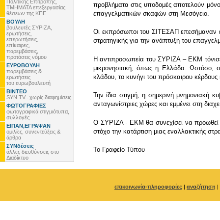
Πολιτικής Επιτροπής,
προβλήματα στις υποδομές αποτελούν μόνο 
ΤΜΗΜΑΤΑ επεξεργασίας
επαγγελματικών σκαφών στη Μεσόγειο.
θέσεων της ΚΠΕ
ΒΟΥΛΗ
βουλευτές ΣΥΡΙΖΑ,
Οι εκπρόσωποι του ΣΙΤΕΣΑΠ επεσήμαναν επ
ερωτήσεις,
επερωτήσεις,
στρατηγικής για την ανάπτυξη του επαγγελμ
επίκαιρες,
παρεμβάσεις,
προτάσεις νόμου
Η αντιπροσωπεία του ΣΥΡΙΖΑ – ΕΚΜ τόνισε 
ΕΥΡΩΒΟΥΛΗ
μικρονησιακή, όπως η Ελλάδα. Ωστόσο, οι
παρεμβάσεις &
κλάδου, το κυνήγι του πρόσκαιρου κέρδους 
ερωτήσεις
του ευρωβουλευτή
ΒΙΝΤΕΟ
Την ίδια στιγμή, η σημερινή μνημονιακή 
SYN TV.. χωρίς διαφημίσεις
ανταγωνίστριες χώρες και εμμένει στη δια
ΦΩΤΟΓΡΑΦΙΕΣ
φωτογραφικά στιγμιότυπα,
συλλογές
Ο ΣΥΡΙΖΑ - ΕΚΜ θα συνεχίσει να προωθεί τη
ΕΙΠΑΝ,ΕΓΡΑΨΑΝ
στόχο την κατάρτιση μιας εναλλακτικής στρα
ομιλίες, συνεντεύξεις &
άρθρα
ΣΥΝδέσεις
To Γραφείο Τύπου
άλλες διευθύνσεις στο
Διαδίκτυο
επικοινωνία-πληροφορίες
|
αναζήτηση
|