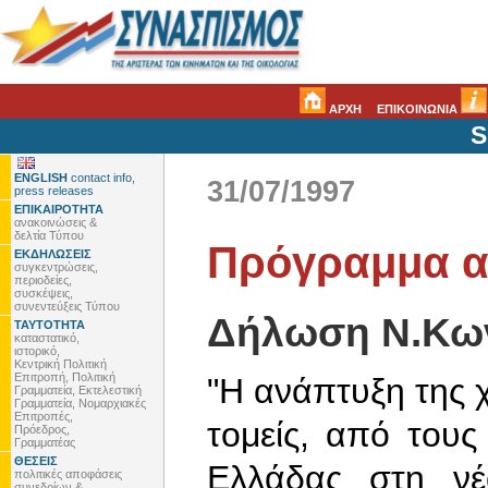
ΑΡΧΗ
ΕΠΙΚΟΙΝΩΝΙΑ
S
ENGLISH
contact info,
31/07/1997
press releases
ΕΠΙΚΑΙΡΟΤΗΤΑ
ανακοινώσεις &
δελτία Τύπου
Πρόγραμμα α
ΕΚΔΗΛΩΣΕΙΣ
συγκεντρώσεις,
περιοδείες,
συσκέψεις,
συνεντεύξεις Τύπου
Δήλωση Ν.Κω
ΤΑΥΤΟΤΗΤΑ
καταστατικό,
ιστορικό,
Κεντρική Πολιτική
Επιτροπή, Πολιτική
"Η ανάπτυξη της χ
Γραμματεία, Εκτελεστική
Γραμματεία, Νομαρχιακές
Επιτροπές,
τομείς, από τους
Πρόεδρος,
Γραμματέας
ΘΕΣΕΙΣ
Ελλάδας στη νέ
πολιτικές αποφάσεις
συνεδρίων &