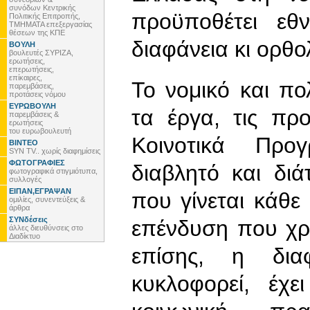
συνόδων Κεντρικής
προϋποθέτει εθν
Πολιτικής Επιτροπής,
ΤΜΗΜΑΤΑ επεξεργασίας
θέσεων της ΚΠΕ
διαφάνεια κι ορθ
ΒΟΥΛΗ
βουλευτές ΣΥΡΙΖΑ,
ερωτήσεις,
επερωτήσεις,
επίκαιρες,
Το νομικό και πο
παρεμβάσεις,
προτάσεις νόμου
ΕΥΡΩΒΟΥΛΗ
τα έργα, τις προ
παρεμβάσεις &
ερωτήσεις
του ευρωβουλευτή
Κοινοτικά Προγ
ΒΙΝΤΕΟ
SYN TV.. χωρίς διαφημίσεις
ΦΩΤΟΓΡΑΦΙΕΣ
διαβλητό και δι
φωτογραφικά στιγμιότυπα,
συλλογές
ΕΙΠΑΝ,ΕΓΡΑΨΑΝ
που γίνεται κάθε
ομιλίες, συνεντεύξεις &
άρθρα
ΣΥΝδέσεις
επένδυση που χρει
άλλες διευθύνσεις στο
Διαδίκτυο
επίσης, η δια
κυκλοφορεί, έχε