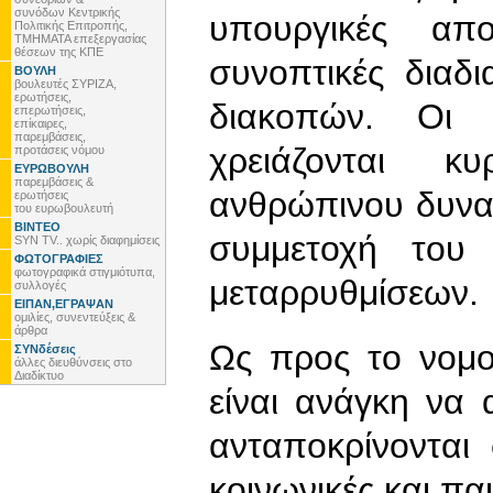
συνόδων Κεντρικής
υπουργικές απ
Πολιτικής Επιτροπής,
ΤΜΗΜΑΤΑ επεξεργασίας
θέσεων της ΚΠΕ
συνοπτικές διαδ
ΒΟΥΛΗ
βουλευτές ΣΥΡΙΖΑ,
ερωτήσεις,
διακοπών. Οι ε
επερωτήσεις,
επίκαιρες,
παρεμβάσεις,
χρειάζονται 
προτάσεις νόμου
ΕΥΡΩΒΟΥΛΗ
παρεμβάσεις &
ανθρώπινου δυναμ
ερωτήσεις
του ευρωβουλευτή
ΒΙΝΤΕΟ
συμμετοχή του
SYN TV.. χωρίς διαφημίσεις
ΦΩΤΟΓΡΑΦΙΕΣ
φωτογραφικά στιγμιότυπα,
μεταρρυθμίσεων.
συλλογές
ΕΙΠΑΝ,ΕΓΡΑΨΑΝ
ομιλίες, συνεντεύξεις &
άρθρα
Ως προς το νομο
ΣΥΝδέσεις
άλλες διευθύνσεις στο
Διαδίκτυο
είναι ανάγκη να
ανταποκρίνονται 
κοινωνικές και π