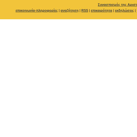
Συνασπισμός της Αριστ
επικοινωνία-πληροφορίες
|
αναζήτηση
|
RSS
|
επικαιρότητα
|
εκδηλώσεις
|