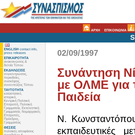
ΑΡΧΗ
ΕΠΙΚΟΙΝΩΝΙΑ
S
ENGLISH
contact info,
02/09/1997
press releases
ΕΠΙΚΑΙΡΟΤΗΤΑ
ανακοινώσεις &
δελτία Τύπου
Συνάντηση Ν
ΕΚΔΗΛΩΣΕΙΣ
συγκεντρώσεις,
περιοδείες,
με ΟΛΜΕ για 
συσκέψεις,
συνεντεύξεις Τύπου
ΤΑΥΤΟΤΗΤΑ
Παιδεία
καταστατικό,
ιστορικό,
Κεντρική Πολιτική
Επιτροπή, Πολιτική
Γραμματεία, Εκτελεστική
Γραμματεία, Νομαρχιακές
Επιτροπές,
Ν. Κωνσταντόπου
Πρόεδρος,
Γραμματέας
εκπαιδευτικές μ
ΘΕΣΕΙΣ
πολιτικές αποφάσεις
συνεδρίων &