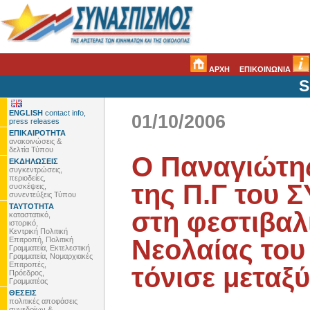
ΑΡΧΗ
ΕΠΙΚΟΙΝΩΝΙΑ
S
ENGLISH
contact info,
01/10/2006
press releases
ΕΠΙΚΑΙΡΟΤΗΤΑ
ανακοινώσεις &
δελτία Τύπου
Ο Παναγιώτης
ΕΚΔΗΛΩΣΕΙΣ
συγκεντρώσεις,
περιοδείες,
της Π.Γ του 
συσκέψεις,
συνεντεύξεις Τύπου
ΤΑΥΤΟΤΗΤΑ
στη φεστιβαλ
καταστατικό,
ιστορικό,
Κεντρική Πολιτική
Νεολαίας του
Επιτροπή, Πολιτική
Γραμματεία, Εκτελεστική
Γραμματεία, Νομαρχιακές
Επιτροπές,
τόνισε μεταξύ
Πρόεδρος,
Γραμματέας
ΘΕΣΕΙΣ
πολιτικές αποφάσεις
συνεδρίων &