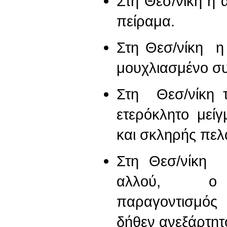
Στη Θεσ/νίκη η 
πείραμα.
Στη Θεσ/νίκη η 
μουχλιασμένο σ
Στη Θεσ/νίκη 
ετερόκλητο μείγ
και σκληρής πελ
Στη Θεσ/νίκη 
αλλού, ο ευ
παραγοντισμό
δήθεν ανεξάρτητ