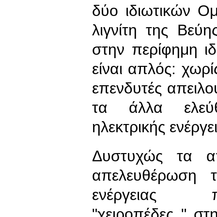
δύο ιδιωτικών Ο
λιγνίτη της Βεύ
στην περίφημη ι
είναι απλός: χωρί
επενδυτές απειλο
τα άλλα ελε
ηλεκτρικής ενέργ
Δυστυχώς τα α
απελευθέρωση 
ενέργειας π
"χειροπέδες " σ