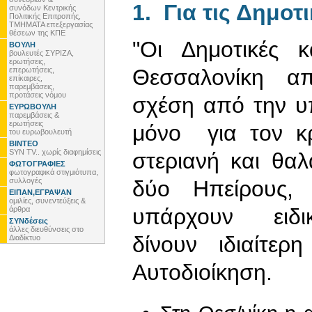
1. Για τις Δημοτ
συνόδων Κεντρικής
Πολιτικής Επιτροπής,
ΤΜΗΜΑΤΑ επεξεργασίας
θέσεων της ΚΠΕ
"Οι Δημοτικές 
ΒΟΥΛΗ
βουλευτές ΣΥΡΙΖΑ,
ερωτήσεις,
Θεσσαλονίκη απο
επερωτήσεις,
επίκαιρες,
παρεμβάσεις,
προτάσεις νόμου
σχέση από την υ
ΕΥΡΩΒΟΥΛΗ
παρεμβάσεις &
ερωτήσεις
μόνο για τον κρ
του ευρωβουλευτή
ΒΙΝΤΕΟ
SYN TV.. χωρίς διαφημίσεις
στεριανή και θ
ΦΩΤΟΓΡΑΦΙΕΣ
φωτογραφικά στιγμιότυπα,
συλλογές
δύο Ηπείρους,
ΕΙΠΑΝ,ΕΓΡΑΨΑΝ
ομιλίες, συνεντεύξεις &
υπάρχουν ειδικ
άρθρα
ΣΥΝδέσεις
άλλες διευθύνσεις στο
δίνουν ιδιαίτερ
Διαδίκτυο
Αυτοδιοίκηση.