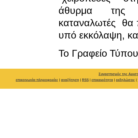
άθυρμα της ι
καταναλωτές θα 
υπό εκκόλαψη, καρ
To Γραφείο Τύπο
Συνασπισμός της Αριστ
επικοινωνία-πληροφορίες
|
αναζήτηση
|
RSS
|
επικαιρότητα
|
εκδηλώσεις
|