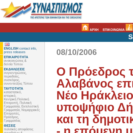
ΑΡΧΗ
ΕΠΙΚΟΙΝΩΝΙΑ
S
ENGLISH
contact info,
08/10/2006
press releases
ΕΠΙΚΑΙΡΟΤΗΤΑ
ανακοινώσεις &
δελτία Τύπου
Ο Πρόεδρος 
ΕΚΔΗΛΩΣΕΙΣ
συγκεντρώσεις,
περιοδείες,
Αλαβάνος επ
συσκέψεις,
συνεντεύξεις Τύπου
ΤΑΥΤΟΤΗΤΑ
Νέο Ηράκλειο 
καταστατικό,
ιστορικό,
Κεντρική Πολιτική
υποψήφιο Δή
Επιτροπή, Πολιτική
Γραμματεία, Εκτελεστική
Γραμματεία, Νομαρχιακές
Επιτροπές,
και τη δημοτ
Πρόεδρος,
Γραμματέας
ΘΕΣΕΙΣ
- η επόμενη μ
πολιτικές αποφάσεις
συνεδρίων &