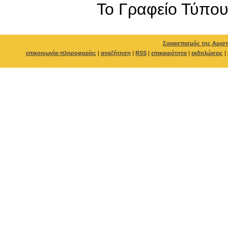
To Γραφείο Τύπο
Συνασπισμός της Αριστ
επικοινωνία-πληροφορίες
|
αναζήτηση
|
RSS
|
επικαιρότητα
|
εκδηλώσεις
|