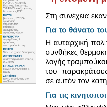
συνόδων Κεντρικής
Πολιτικής Επιτροπής,
ΤΜΗΜΑΤΑ επεξεργασίας
θέσεων της ΚΠΕ
Στη συνέχεια έκαν
ΒΟΥΛΗ
βουλευτές ΣΥΡΙΖΑ,
ερωτήσεις,
επερωτήσεις,
επίκαιρες,
Για το θάνατο τ
παρεμβάσεις,
προτάσεις νόμου
ΕΥΡΩΒΟΥΛΗ
παρεμβάσεις &
Η αυταρχική πολι
ερωτήσεις
του ευρωβουλευτή
ΒΙΝΤΕΟ
συνθήκες θερμοκ
SYN TV.. χωρίς διαφημίσεις
ΦΩΤΟΓΡΑΦΙΕΣ
λογής τραμπούκοι,
φωτογραφικά στιγμιότυπα,
συλλογές
ΕΙΠΑΝ,ΕΓΡΑΨΑΝ
του παρακράτους
ομιλίες, συνεντεύξεις &
άρθρα
ΣΥΝδέσεις
σε αυτόν τον κατή
άλλες διευθύνσεις στο
Διαδίκτυο
Για τις κινητοπ