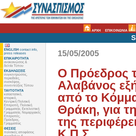
ΑΡΧΗ
ΕΠΙΚΟΙΝΩΝΙΑ
S
ENGLISH
contact info,
15/05/2005
press releases
ΕΠΙΚΑΙΡΟΤΗΤΑ
ανακοινώσεις &
δελτία Τύπου
Ο Πρόεδρος 
ΕΚΔΗΛΩΣΕΙΣ
συγκεντρώσεις,
περιοδείες,
Αλαβάνος εξή
συσκέψεις,
συνεντεύξεις Τύπου
ΤΑΥΤΟΤΗΤΑ
από το Κόμμα
καταστατικό,
ιστορικό,
Κεντρική Πολιτική
Θράκη, για τ
Επιτροπή, Πολιτική
Γραμματεία, Εκτελεστική
Γραμματεία, Νομαρχιακές
Επιτροπές,
της περιφέρει
Πρόεδρος,
Γραμματέας
ΘΕΣΕΙΣ
Κ.Π.Σ.
πολιτικές αποφάσεις
συνεδρίων &