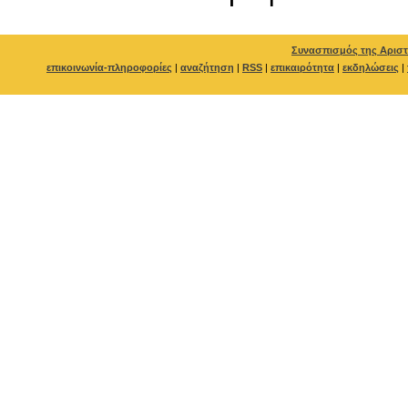
Συνασπισμός της Αριστ
επικοινωνία-πληροφορίες
|
αναζήτηση
|
RSS
|
επικαιρότητα
|
εκδηλώσεις
|