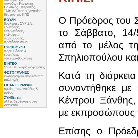
συνόδων Κεντρικής
Πολιτικής Επιτροπής,
ΤΜΗΜΑΤΑ επεξεργασίας
θέσεων της ΚΠΕ
Ο Πρόεδρος του 
ΒΟΥΛΗ
βουλευτές ΣΥΡΙΖΑ,
ερωτήσεις,
το Σάββατο, 14/
επερωτήσεις,
επίκαιρες,
παρεμβάσεις,
από το μέλος τ
προτάσεις νόμου
ΕΥΡΩΒΟΥΛΗ
παρεμβάσεις &
Σπηλιοπούλου και
ερωτήσεις
του ευρωβουλευτή
ΒΙΝΤΕΟ
SYN TV.. χωρίς διαφημίσεις
Κατά τη διάρκεια
ΦΩΤΟΓΡΑΦΙΕΣ
φωτογραφικά στιγμιότυπα,
συλλογές
συναντήθηκε με
ΕΙΠΑΝ,ΕΓΡΑΨΑΝ
ομιλίες, συνεντεύξεις &
άρθρα
Κέντρου Ξάνθης,
ΣΥΝδέσεις
άλλες διευθύνσεις στο
Διαδίκτυο
με εκπροσώπους τ
Επίσης ο Πρόεδ