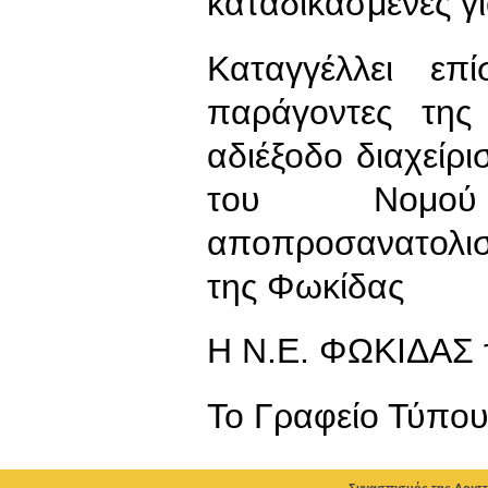
καταδικασμένες γι
Καταγγέλλει επ
παράγοντες της
αδιέξοδο διαχεί
του Νομού
αποπροσανατολισ
της Φωκίδας
Η Ν.Ε. ΦΩΚΙΔΑΣ
To Γραφείο Τύπο