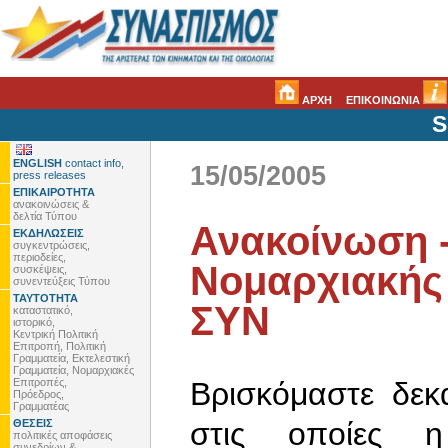
ΑΡΧΗ
ΕΠΙΚΟΙΝΩΝΙΑ
S
ENGLISH
contact info,
15/05/2005
press releases
ΕΠΙΚΑΙΡΟΤΗΤΑ
ανακοινώσεις &
δελτία Τύπου
Ανακοίνωση -
ΕΚΔΗΛΩΣΕΙΣ
συγκεντρώσεις,
περιοδείες,
Νομαρχιακής
συσκέψεις,
συνεντεύξεις Τύπου
ΤΑΥΤΟΤΗΤΑ
ΣΥΝ
καταστατικό,
ιστορικό,
Κεντρική Πολιτική
Επιτροπή, Πολιτική
Γραμματεία, Εκτελεστική
Γραμματεία, Νομαρχιακές
Επιτροπές,
Βρισκόμαστε δεκ
Πρόεδρος,
Γραμματέας
στις οποίες η
ΘΕΣΕΙΣ
πολιτικές αποφάσεις
συνεδρίων &