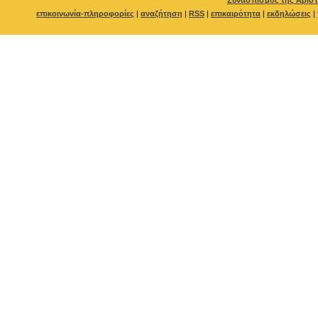
Συνασπισμός της Αριστ
επικοινωνία-πληροφορίες
|
αναζήτηση
|
RSS
|
επικαιρότητα
|
εκδηλώσεις
|