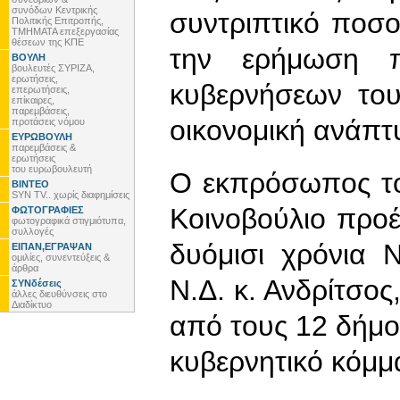
συνόδων Κεντρικής
συντριπτικό ποσ
Πολιτικής Επιτροπής,
ΤΜΗΜΑΤΑ επεξεργασίας
θέσεων της ΚΠΕ
την ερήμωση π
ΒΟΥΛΗ
βουλευτές ΣΥΡΙΖΑ,
ερωτήσεις,
κυβερνήσεων το
επερωτήσεις,
επίκαιρες,
παρεμβάσεις,
οικονομική ανάπτ
προτάσεις νόμου
ΕΥΡΩΒΟΥΛΗ
παρεμβάσεις &
ερωτήσεις
του ευρωβουλευτή
Ο εκπρόσωπος το
ΒΙΝΤΕΟ
SYN TV.. χωρίς διαφημίσεις
Κοινοβούλιο προέ
ΦΩΤΟΓΡΑΦΙΕΣ
φωτογραφικά στιγμιότυπα,
συλλογές
δυόμισι χρόνια 
ΕΙΠΑΝ,ΕΓΡΑΨΑΝ
ομιλίες, συνεντεύξεις &
άρθρα
Ν.Δ. κ. Ανδρίτσος
ΣΥΝδέσεις
άλλες διευθύνσεις στο
Διαδίκτυο
από τους 12 δήμου
κυβερνητικό κόμμ