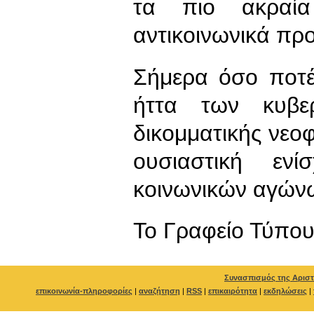
τα πιο ακραία
αντικοινωνικά πρ
Σήμερα όσο ποτέ
ήττα των κυβερ
δικομματικής νεοφ
ουσιαστική εν
κοινωνικών αγώνω
To Γραφείο Τύπο
Συνασπισμός της Αριστ
επικοινωνία-πληροφορίες
|
αναζήτηση
|
RSS
|
επικαιρότητα
|
εκδηλώσεις
|