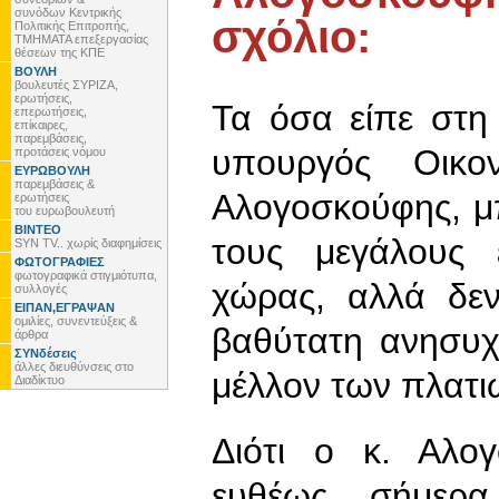
συνόδων Κεντρικής
σχόλιο:
Πολιτικής Επιτροπής,
ΤΜΗΜΑΤΑ επεξεργασίας
θέσεων της ΚΠΕ
ΒΟΥΛΗ
βουλευτές ΣΥΡΙΖΑ,
ερωτήσεις,
Τα όσα είπε στη
επερωτήσεις,
επίκαιρες,
παρεμβάσεις,
υπουργός Οικον
προτάσεις νόμου
ΕΥΡΩΒΟΥΛΗ
παρεμβάσεις &
Αλογοσκούφης, μπ
ερωτήσεις
του ευρωβουλευτή
ΒΙΝΤΕΟ
τους μεγάλους ε
SYN TV.. χωρίς διαφημίσεις
ΦΩΤΟΓΡΑΦΙΕΣ
φωτογραφικά στιγμιότυπα,
χώρας, αλλά δε
συλλογές
ΕΙΠΑΝ,ΕΓΡΑΨΑΝ
ομιλίες, συνεντεύξεις &
βαθύτατη ανησυχ
άρθρα
ΣΥΝδέσεις
άλλες διευθύνσεις στο
μέλλον των πλατ
Διαδίκτυο
Διότι ο κ. Αλο
ευθέως σήμερ