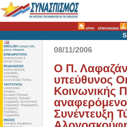
ΑΡΧΗ
ΕΠΙΚΟΙΝΩΝΙΑ
S
ENGLISH
contact info,
08/11/2006
press releases
ΕΠΙΚΑΙΡΟΤΗΤΑ
ανακοινώσεις &
δελτία Τύπου
Ο Π. Λαφαζάνη
ΕΚΔΗΛΩΣΕΙΣ
συγκεντρώσεις,
περιοδείες,
υπεύθυνος Οι
συσκέψεις,
συνεντεύξεις Τύπου
ΤΑΥΤΟΤΗΤΑ
Κοινωνικής Π
καταστατικό,
ιστορικό,
Κεντρική Πολιτική
αναφερόμενο
Επιτροπή, Πολιτική
Γραμματεία, Εκτελεστική
Γραμματεία, Νομαρχιακές
Επιτροπές,
Συνέντευξη Τ
Πρόεδρος,
Γραμματέας
ΘΕΣΕΙΣ
Αλογοσκούφη
πολιτικές αποφάσεις
συνεδρίων &