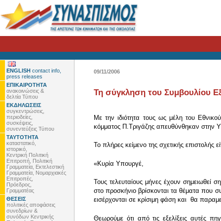
ENGLISH
contact info,
09/11/2006
press releases
ΕΠΙΚΑΙΡΟΤΗΤΑ
ανακοινώσεις &
Τη σύγκληση του Συμβουλίου Εξ
δελτία Τύπου
ΕΚΔΗΛΩΣΕΙΣ
συγκεντρώσεις,
περιοδείες,
Με την ιδιότητα τους ως μέλη του Εθνικο
συσκέψεις,
κόμματος Π.Τριγάζης απευθύνθηκαν στην 
συνεντεύξεις Τύπου
ΤΑΥΤΟΤΗΤΑ
καταστατικό,
Το πλήρες κείμενο της σχετικής επιστολής ε
ιστορικό,
Κεντρική Πολιτική
Επιτροπή, Πολιτική
«Κυρία Υπουργέ,
Γραμματεία, Εκτελεστική
Γραμματεία, Νομαρχιακές
Επιτροπές,
Τους τελευταίους μήνες έχουν σημειωθεί σ
Πρόεδρος,
στο προσκήνιο βρίσκονται τα θέματα που συ
Γραμματέας
ΘΕΣΕΙΣ
εισέρχονται σε κρίσιμη φάση και θα παραμε
πολιτικές αποφάσεις
συνεδρίων &
συνόδων Κεντρικής
Θεωρούμε ότι από τις εξελίξεις αυτές π