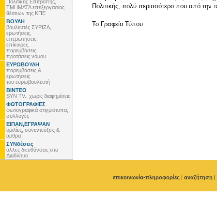
Πολιτικής Επιτροπής,
Πολιτικής, πολύ περισσότερο που από την τ
ΤΜΗΜΑΤΑ επεξεργασίας
θέσεων της ΚΠΕ
ΒΟΥΛΗ
To Γραφείο Τύπου
βουλευτές ΣΥΡΙΖΑ,
ερωτήσεις,
επερωτήσεις,
επίκαιρες,
παρεμβάσεις,
προτάσεις νόμου
ΕΥΡΩΒΟΥΛΗ
παρεμβάσεις &
ερωτήσεις
του ευρωβουλευτή
ΒΙΝΤΕΟ
SYN TV.. χωρίς διαφημίσεις
ΦΩΤΟΓΡΑΦΙΕΣ
φωτογραφικά στιγμιότυπα,
συλλογές
ΕΙΠΑΝ,ΕΓΡΑΨΑΝ
ομιλίες, συνεντεύξεις &
άρθρα
ΣΥΝδέσεις
άλλες διευθύνσεις στο
Διαδίκτυο
επικοινωνία-πληροφορίες
|
αναζήτηση
|