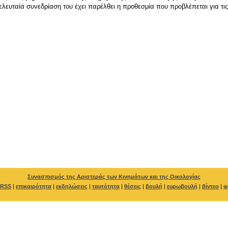
ελευταία συνεδρίαση του έχει παρέλθει η προθεσμία που προβλέπεται για τις
Συνασπισμός της Αριστεράς των Κινημάτων και της Οικολογίας
RSS
|
επικαιρότητα
|
εκδηλώσεις
|
ταυτότητα
|
θέσεις
|
βουλή
|
ευρωβουλή
|
βίντεο
|
φ