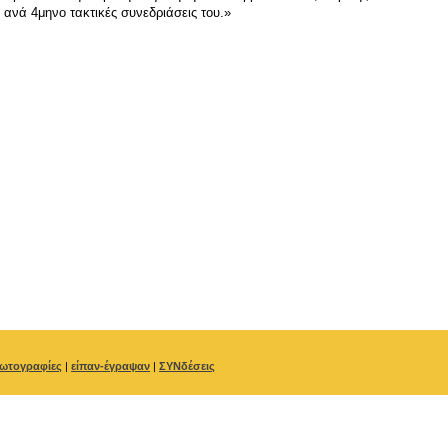
 ανά 4μηνο τακτικές συνεδριάσεις του.»
ωτογραφίες
|
είπαν-έγραψαν
|
ΣΥΝδέσεις