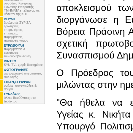
συνόδων Κεντρικής
αποκλεισμού τω
Πολιτικής Επιτροπής,
ΤΜΗΜΑΤΑ επεξεργασίας
θέσεων της ΚΠΕ
διοργάνωσε η Ε
ΒΟΥΛΗ
βουλευτές ΣΥΡΙΖΑ,
ερωτήσεις,
Βόρεια Πράσινη 
επερωτήσεις,
επίκαιρες,
παρεμβάσεις,
σχετική πρωτοβ
προτάσεις νόμου
ΕΥΡΩΒΟΥΛΗ
παρεμβάσεις &
Συνασπισμού Δη
ερωτήσεις
του ευρωβουλευτή
ΒΙΝΤΕΟ
SYN TV.. χωρίς διαφημίσεις
Ο Πρόεδρος το
ΦΩΤΟΓΡΑΦΙΕΣ
φωτογραφικά στιγμιότυπα,
συλλογές
μιλώντας στην ημε
ΕΙΠΑΝ,ΕΓΡΑΨΑΝ
ομιλίες, συνεντεύξεις &
άρθρα
ΣΥΝδέσεις
άλλες διευθύνσεις στο
"Θα ήθελα να ε
Διαδίκτυο
Υγείας κ. Νικήτ
Υπουργό Πολιτισ