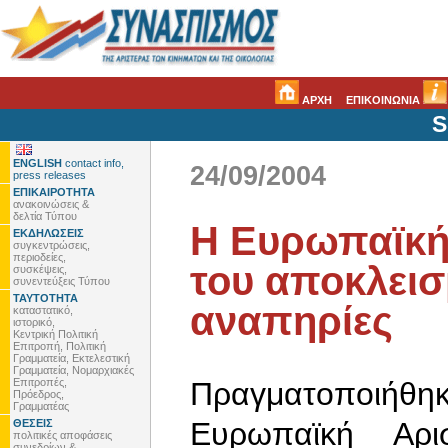
ΑΡΧΗ
ΕΠΙΚΟΙΝΩΝΙΑ
S
ENGLISH
contact info,
24/09/2004
press releases
ΕΠΙΚΑΙΡΟΤΗΤΑ
ανακοινώσεις &
δελτία Τύπου
Η Ευρωπαϊκή 
ΕΚΔΗΛΩΣΕΙΣ
συγκεντρώσεις,
περιοδείες,
του αποκλεισ
συσκέψεις,
συνεντεύξεις Τύπου
ΤΑΥΤΟΤΗΤΑ
αναπηρίες
καταστατικό,
ιστορικό,
Κεντρική Πολιτική
Επιτροπή, Πολιτική
Γραμματεία, Εκτελεστική
Γραμματεία, Νομαρχιακές
Επιτροπές,
Πραγματοποιήθηκ
Πρόεδρος,
Γραμματέας
Ευρωπαϊκή Αρ
ΘΕΣΕΙΣ
πολιτικές αποφάσεις
συνεδρίων &