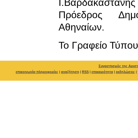
Ι.Βαρδακαστάνη
Πρόεδρος Δημ
Αθηναίων.
To Γραφείο Τύπο
Συνασπισμός της Αριστ
επικοινωνία-πληροφορίες
|
αναζήτηση
|
RSS
|
επικαιρότητα
|
εκδηλώσεις
|