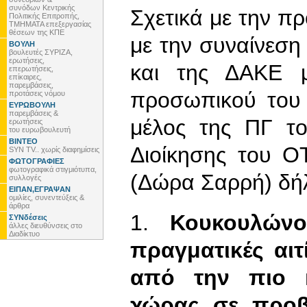
συνόδων Κεντρικής
Σχετικά με την 
Πολιτικής Επιτροπής,
ΤΜΗΜΑΤΑ επεξεργασίας
θέσεων της ΚΠΕ
με την συναίνεσ
ΒΟΥΛΗ
βουλευτές ΣΥΡΙΖΑ,
ερωτήσεις,
και της ΔΑΚΕ μ
επερωτήσεις,
επίκαιρες,
παρεμβάσεις,
προσωπικού του
προτάσεις νόμου
ΕΥΡΩΒΟΥΛΗ
παρεμβάσεις &
μέλος της ΠΓ τ
ερωτήσεις
του ευρωβουλευτή
ΒΙΝΤΕΟ
Διοίκησης του Ο
SYN TV.. χωρίς διαφημίσεις
ΦΩΤΟΓΡΑΦΙΕΣ
φωτογραφικά στιγμιότυπα,
(Δώρα Σαρρή) δήλ
συλλογές
ΕΙΠΑΝ,ΕΓΡΑΨΑΝ
ομιλίες, συνεντεύξεις &
άρθρα
1.
Κουκουλώνο
ΣΥΝδέσεις
άλλες διευθύνσεις στο
Διαδίκτυο
πραγματικές αι
από την πιο κ
χώρας σε προβ