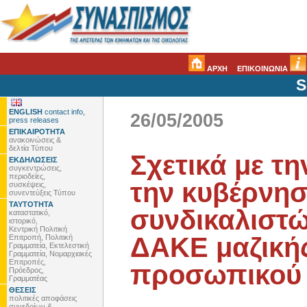
ΑΡΧΗ
ΕΠΙΚΟΙΝΩΝΙΑ
S
ENGLISH
contact info,
26/05/2005
press releases
ΕΠΙΚΑΙΡΟΤΗΤΑ
ανακοινώσεις &
δελτία Τύπου
Σχετικά με τ
ΕΚΔΗΛΩΣΕΙΣ
συγκεντρώσεις,
περιοδείες,
την κυβέρνησ
συσκέψεις,
συνεντεύξεις Τύπου
ΤΑΥΤΟΤΗΤΑ
συνδικαλιστώ
καταστατικό,
ιστορικό,
Κεντρική Πολιτική
ΔΑΚΕ μαζικής
Επιτροπή, Πολιτική
Γραμματεία, Εκτελεστική
Γραμματεία, Νομαρχιακές
Επιτροπές,
προσωπικού 
Πρόεδρος,
Γραμματέας
ΘΕΣΕΙΣ
πολιτικές αποφάσεις
συνεδρίων &