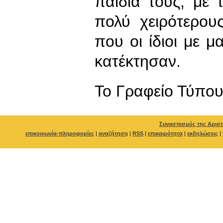
παιδιά τους, με 
πολύ χειρότερου
που οι ίδιοι με 
κατέκτησαν.
To Γραφείο Τύπο
Συνασπισμός της Αριστ
επικοινωνία-πληροφορίες
|
αναζήτηση
|
RSS
|
επικαιρότητα
|
εκδηλώσεις
|