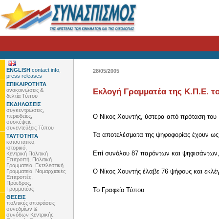
ENGLISH
contact info,
28/05/2005
press releases
ΕΠΙΚΑΙΡΟΤΗΤΑ
ανακοινώσεις &
Εκλογή Γραμματέα της Κ.Π.Ε. τ
δελτία Τύπου
ΕΚΔΗΛΩΣΕΙΣ
συγκεντρώσεις,
περιοδείες,
Ο Νίκος Χουντής, ύστερα από πρόταση του 
συσκέψεις,
συνεντεύξεις Τύπου
Τα αποτελέσματα της ψηφοφορίας έχουν ως 
ΤΑΥΤΟΤΗΤΑ
καταστατικό,
ιστορικό,
Επί συνόλου 87 παρόντων και ψηφισάντων, 
Κεντρική Πολιτική
Επιτροπή, Πολιτική
Γραμματεία, Εκτελεστική
Ο Νίκος Χουντής έλαβε 76 ψήφους και εκλέ
Γραμματεία, Νομαρχιακές
Επιτροπές,
Πρόεδρος,
Γραμματέας
To Γραφείο Τύπου
ΘΕΣΕΙΣ
πολιτικές αποφάσεις
συνεδρίων &
συνόδων Κεντρικής