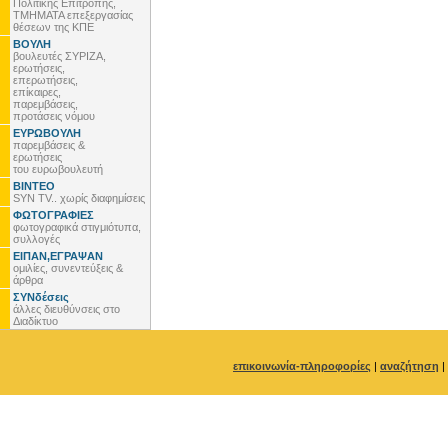
Πολιτικής Επιτροπής,
ΤΜΗΜΑΤΑ επεξεργασίας
θέσεων της ΚΠΕ
ΒΟΥΛΗ
βουλευτές ΣΥΡΙΖΑ,
ερωτήσεις,
επερωτήσεις,
επίκαιρες,
παρεμβάσεις,
προτάσεις νόμου
ΕΥΡΩΒΟΥΛΗ
παρεμβάσεις &
ερωτήσεις
του ευρωβουλευτή
ΒΙΝΤΕΟ
SYN TV.. χωρίς διαφημίσεις
ΦΩΤΟΓΡΑΦΙΕΣ
φωτογραφικά στιγμιότυπα,
συλλογές
ΕΙΠΑΝ,ΕΓΡΑΨΑΝ
ομιλίες, συνεντεύξεις &
άρθρα
ΣΥΝδέσεις
άλλες διευθύνσεις στο
Διαδίκτυο
επικοινωνία-πληροφορίες
|
αναζήτηση
|