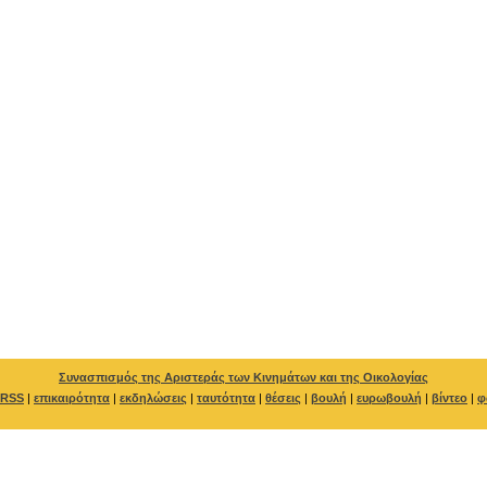
Συνασπισμός της Αριστεράς των Κινημάτων και της Οικολογίας
RSS
|
επικαιρότητα
|
εκδηλώσεις
|
ταυτότητα
|
θέσεις
|
βουλή
|
ευρωβουλή
|
βίντεο
|
φ