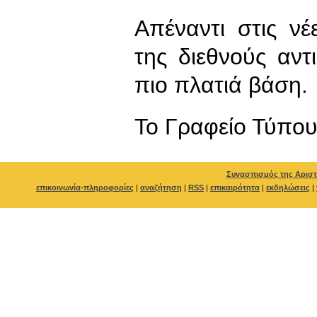
Απέναντι στις νέ
της διεθνούς αντ
πιο πλατιά βάση.
To Γραφείο Τύπο
Συνασπισμός της Αριστ
επικοινωνία-πληροφορίες
|
αναζήτηση
|
RSS
|
επικαιρότητα
|
εκδηλώσεις
|