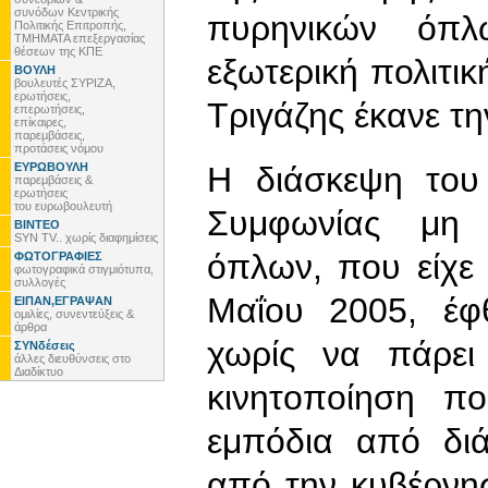
συνόδων Κεντρικής
πυρηνικών όπλ
Πολιτικής Επιτροπής,
ΤΜΗΜΑΤΑ επεξεργασίας
θέσεων της ΚΠΕ
εξωτερική πολιτι
ΒΟΥΛΗ
βουλευτές ΣΥΡΙΖΑ,
ερωτήσεις,
Τριγάζης έκανε τ
επερωτήσεις,
επίκαιρες,
παρεμβάσεις,
προτάσεις νόμου
ΕΥΡΩΒΟΥΛΗ
Η διάσκεψη του
παρεμβάσεις &
ερωτήσεις
του ευρωβουλευτή
Συμφωνίας μη 
ΒΙΝΤΕΟ
SYN TV.. χωρίς διαφημίσεις
όπλων, που είχε α
ΦΩΤΟΓΡΑΦΙΕΣ
φωτογραφικά στιγμιότυπα,
συλλογές
Μαΐου 2005, έφ
ΕΙΠΑΝ,ΕΓΡΑΨΑΝ
ομιλίες, συνεντεύξεις &
άρθρα
χωρίς να πάρει
ΣΥΝδέσεις
άλλες διευθύνσεις στο
Διαδίκτυο
κινητοποίηση π
εμπόδια από δι
από την κυβέρνη