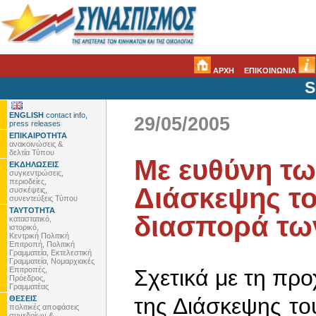
ΑΡΧΗ
ΕΠΙΚΟΙΝΩΝΙΑ
S
ENGLISH
contact info,
29/05/2005
press releases
ΕΠΙΚΑΙΡΟΤΗΤΑ
ανακοινώσεις &
δελτία Τύπου
Με ευθύνη τω
ΕΚΔΗΛΩΣΕΙΣ
συγκεντρώσεις,
περιοδείες,
Διάσκεψης το
συσκέψεις,
συνεντεύξεις Τύπου
ΤΑΥΤΟΤΗΤΑ
διασπορά τω
καταστατικό,
ιστορικό,
Κεντρική Πολιτική
Επιτροπή, Πολιτική
Γραμματεία, Εκτελεστική
Γραμματεία, Νομαρχιακές
Επιτροπές,
Σχετικά με τη προ
Πρόεδρος,
Γραμματέας
της Διάσκεψης τ
ΘΕΣΕΙΣ
πολιτικές αποφάσεις
συνεδρίων &