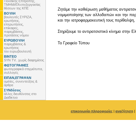
Πολιτικής Επιτροπής,
ΤΜΗΜΑΤΑ επεξεργασίας
θέσεων της ΚΠΕ
Ζητάμε την καθιέρωση μαθήματος αντιρατσι
ΒΟΥΛΗ
νομιμοποίησης των αλλοδαπών και την παρο
βουλευτές ΣΥΡΙΖΑ,
και την ιατροφαρμακευτική τους περίθαλψη,
ερωτήσεις,
επερωτήσεις,
επίκαιρες,
Στηρίζουμε το αντιρατσιστικό κίνημα στην 
παρεμβάσεις,
προτάσεις νόμου
ΕΥΡΩΒΟΥΛΗ
To Γραφείο Τύπου
παρεμβάσεις &
ερωτήσεις
του ευρωβουλευτή
ΒΙΝΤΕΟ
SYN TV.. χωρίς διαφημίσεις
ΦΩΤΟΓΡΑΦΙΕΣ
φωτογραφικά στιγμιότυπα,
συλλογές
ΕΙΠΑΝ,ΕΓΡΑΨΑΝ
ομιλίες, συνεντεύξεις &
άρθρα
ΣΥΝδέσεις
άλλες διευθύνσεις στο
Διαδίκτυο
επικοινωνία-πληροφορίες
|
αναζήτηση
|