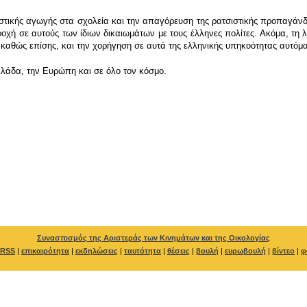
στικής αγωγής στα σχολεία και την απαγόρευση της ρατσιστικής προπαγάνδ
χή σε αυτούς των ίδιων δικαιωμάτων με τους έλληνες πολίτες. Ακόμα, τη
 καθώς επίσης, και την χορήγηση σε αυτά της ελληνικής υπηκοότητας αυτόμ
Ελλάδα, την Ευρώπη και σε όλο τον κόσμο.
Συνασπισμός της Αριστεράς των Κινημάτων και της Οικολογίας
RSS
|
επικαιρότητα
|
εκδηλώσεις
|
ταυτότητα
|
θέσεις
|
βουλή
|
ευρωβουλή
|
βίντεο
|
φ