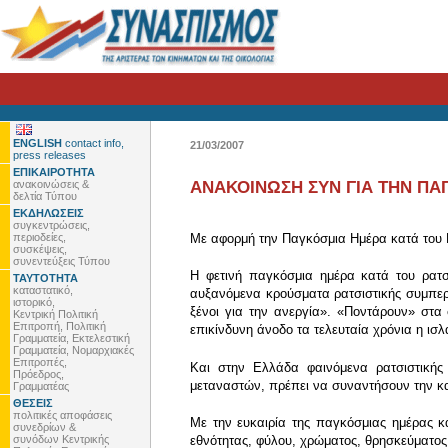
ENGLISH
contact info,
21/03/2007
press releases
ΕΠΙΚΑΙΡΟΤΗΤΑ
ανακοινώσεις &
ΑΝΑΚΟΙΝΩΣΗ ΣΥΝ ΓΙΑ ΤΗΝ ΠΑ
δελτία Τύπου
ΕΚΔΗΛΩΣΕΙΣ
συγκεντρώσεις,
περιοδείες,
Με αφορμή την Παγκόσμια Ημέρα κατά του Ρ
συσκέψεις,
συνεντεύξεις Τύπου
Η φετινή παγκόσμια ημέρα κατά του ρατσ
ΤΑΥΤΟΤΗΤΑ
καταστατικό,
αυξανόμενα κρούσματα ρατσιστικής συμπεριφ
ιστορικό,
ξένοι για την ανεργία». «Ποντάρουν» στα
Κεντρική Πολιτική
Επιτροπή, Πολιτική
επικίνδυνη άνοδο τα τελευταία χρόνια η ισ
Γραμματεία, Εκτελεστική
Γραμματεία, Νομαρχιακές
Επιτροπές,
Και στην Ελλάδα φαινόμενα ρατσιστικής
Πρόεδρος,
μεταναστών, πρέπει να συναντήσουν την κα
Γραμματέας
ΘΕΣΕΙΣ
πολιτικές αποφάσεις
Με την ευκαιρία της παγκόσμιας ημέρας 
συνεδρίων &
συνόδων Κεντρικής
εθνότητας, φύλου, χρώματος, θρησκεύματος