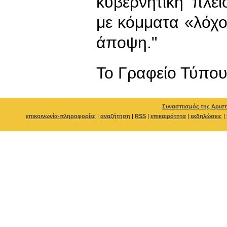
κυβερνητική πλε
με κόμματα «λόχο
άποψη."
To Γραφείο Τύπο
Συνασπισμός της Αριστ
επικοινωνία-πληροφορίες
|
αναζήτηση
|
RSS
|
επικαιρότητα
|
εκδηλώσεις
|