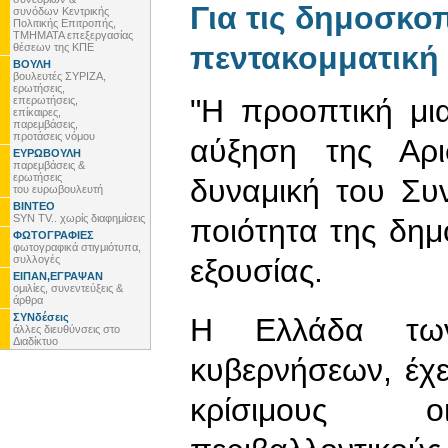
Για τις δημοσκοπ
συνόδων Κεντρικής
Πολιτικής Επιτροπής,
ΤΜΗΜΑΤΑ επεξεργασίας
πεντακομματική
θέσεων της ΚΠΕ
ΒΟΥΛΗ
βουλευτές ΣΥΡΙΖΑ,
ερωτήσεις,
"Η προοπτική μι
επερωτήσεις,
επίκαιρες,
παρεμβάσεις,
προτάσεις νόμου
αύξηση της Αρι
ΕΥΡΩΒΟΥΛΗ
παρεμβάσεις &
ερωτήσεις
δυναμική του Συν
του ευρωβουλευτή
ΒΙΝΤΕΟ
SYN TV.. χωρίς διαφημίσεις
ποιότητα της δημο
ΦΩΤΟΓΡΑΦΙΕΣ
φωτογραφικά στιγμιότυπα,
συλλογές
εξουσίας.
ΕΙΠΑΝ,ΕΓΡΑΨΑΝ
ομιλίες, συνεντεύξεις &
άρθρα
ΣΥΝδέσεις
Η Ελλάδα των
άλλες διευθύνσεις στο
Διαδίκτυο
κυβερνήσεων, έχε
κρίσιμους οικ