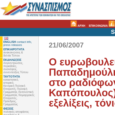
ΑΡΧΗ
ΕΠΙΚΟΙΝΩΝΙΑ
S
ENGLISH
contact info,
21/06/2007
press releases
ΕΠΙΚΑΙΡΟΤΗΤΑ
ανακοινώσεις &
δελτία Τύπου
Ο ευρωβουλε
ΕΚΔΗΛΩΣΕΙΣ
συγκεντρώσεις,
περιοδείες,
Παπαδημούλη
συσκέψεις,
συνεντεύξεις Τύπου
ΤΑΥΤΟΤΗΤΑ
στο ραδιόφων
καταστατικό,
ιστορικό,
Κεντρική Πολιτική
Καπόπουλος) 
Επιτροπή, Πολιτική
Γραμματεία, Εκτελεστική
Γραμματεία, Νομαρχιακές
Επιτροπές,
εξελίξεις, τό
Πρόεδρος,
Γραμματέας
ΘΕΣΕΙΣ
πολιτικές αποφάσεις
συνεδρίων &