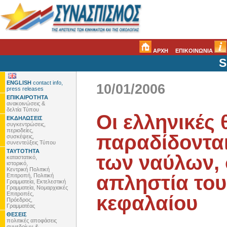
ΑΡΧΗ
ΕΠΙΚΟΙΝΩΝΙΑ
S
ENGLISH
contact info,
10/01/2006
press releases
ΕΠΙΚΑΙΡΟΤΗΤΑ
ανακοινώσεις &
δελτία Τύπου
Οι ελληνικές
ΕΚΔΗΛΩΣΕΙΣ
συγκεντρώσεις,
περιοδείες,
παραδίδονται
συσκέψεις,
συνεντεύξεις Τύπου
ΤΑΥΤΟΤΗΤΑ
των ναύλων,
καταστατικό,
ιστορικό,
Κεντρική Πολιτική
απληστία του
Επιτροπή, Πολιτική
Γραμματεία, Εκτελεστική
Γραμματεία, Νομαρχιακές
Επιτροπές,
κεφαλαίου
Πρόεδρος,
Γραμματέας
ΘΕΣΕΙΣ
πολιτικές αποφάσεις
συνεδρίων &