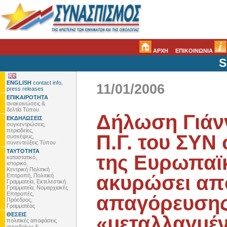
ΑΡΧΗ
ΕΠΙΚΟΙΝΩΝΙΑ
S
ENGLISH
contact info,
11/01/2006
press releases
ΕΠΙΚΑΙΡΟΤΗΤΑ
ανακοινώσεις &
δελτία Τύπου
Δήλωση Γιάνν
ΕΚΔΗΛΩΣΕΙΣ
συγκεντρώσεις,
περιοδείες,
Π.Γ. του ΣΥΝ 
συσκέψεις,
συνεντεύξεις Τύπου
ΤΑΥΤΟΤΗΤΑ
της Ευρωπαϊ
καταστατικό,
ιστορικό,
Κεντρική Πολιτική
ακυρώσει απ
Επιτροπή, Πολιτική
Γραμματεία, Εκτελεστική
Γραμματεία, Νομαρχιακές
Επιτροπές,
απαγόρευσης
Πρόεδρος,
Γραμματέας
ΘΕΣΕΙΣ
«μεταλλαγμέ
πολιτικές αποφάσεις
συνεδρίων &