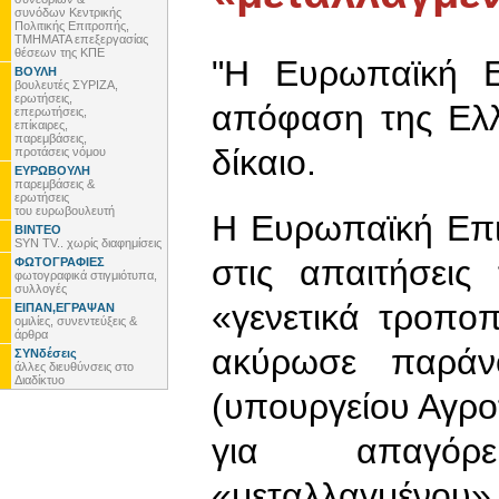
συνόδων Κεντρικής
Πολιτικής Επιτροπής,
ΤΜΗΜΑΤΑ επεξεργασίας
θέσεων της ΚΠΕ
"Η Ευρωπαϊκή Ε
ΒΟΥΛΗ
βουλευτές ΣΥΡΙΖΑ,
ερωτήσεις,
απόφαση της Ελλ
επερωτήσεις,
επίκαιρες,
παρεμβάσεις,
δίκαιο.
προτάσεις νόμου
ΕΥΡΩΒΟΥΛΗ
παρεμβάσεις &
ερωτήσεις
του ευρωβουλευτή
Η Ευρωπαϊκή Επ
ΒΙΝΤΕΟ
SYN TV.. χωρίς διαφημίσεις
στις απαιτήσει
ΦΩΤΟΓΡΑΦΙΕΣ
φωτογραφικά στιγμιότυπα,
συλλογές
«γενετικά τροπο
ΕΙΠΑΝ,ΕΓΡΑΨΑΝ
ομιλίες, συνεντεύξεις &
άρθρα
ακύρωσε παράν
ΣΥΝδέσεις
άλλες διευθύνσεις στο
Διαδίκτυο
(υπουργείου Αγρο
για απαγόρε
«μεταλλαγμένου»