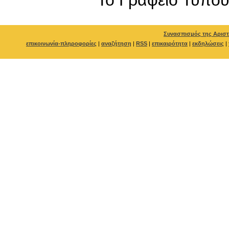
Συνασπισμός της Αριστ
επικοινωνία-πληροφορίες
|
αναζήτηση
|
RSS
|
επικαιρότητα
|
εκδηλώσεις
|