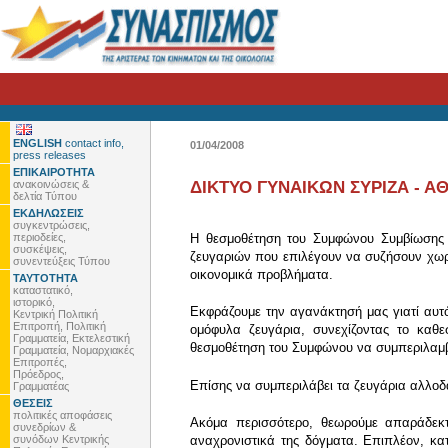
ENGLISH
contact info,
01/04/2008
press releases
ΕΠΙΚΑΙΡΟΤΗΤΑ
ανακοινώσεις &
ΔΙΚΤΥΟ ΓΥΝΑΙΚΩΝ ΣΥΡΙΖΑ - 
δελτία Τύπου
ΕΚΔΗΛΩΣΕΙΣ
συγκεντρώσεις,
περιοδείες,
Η θεσμοθέτηση του Συμφώνου Συμβίωσης π
συσκέψεις,
ζευγαριών που επιλέγουν να συζήσουν χωρ
συνεντεύξεις Τύπου
οικονομικά προβλήματα.
ΤΑΥΤΟΤΗΤΑ
καταστατικό,
ιστορικό,
Εκφράζουμε την αγανάκτησή μας γιατί αυτό 
Κεντρική Πολιτική
Επιτροπή, Πολιτική
ομόφυλα ζευγάρια, συνεχίζοντας το καθ
Γραμματεία, Εκτελεστική
θεσμοθέτηση του Συμφώνου να συμπεριλαμβ
Γραμματεία, Νομαρχιακές
Επιτροπές,
Πρόεδρος,
Επίσης να συμπεριλάβει τα ζευγάρια αλλο
Γραμματέας
ΘΕΣΕΙΣ
πολιτικές αποφάσεις
Ακόμα περισσότερο, θεωρούμε απαράδεκτο
συνεδρίων &
συνόδων Κεντρικής
αναχρονιστικά της δόγματα. Επιπλέον, κα