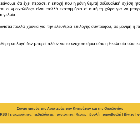
ιτείνουμε ότι έχει περάσει η εποχή που η μόνη θεμιτή σεξουαλική σχέση ήτα
 και οι «μοιχαλίδες» είναι πολλά εκατομμύρια σʼ αυτή τη χώρα για να μπο
ι γελοία.
αγωνιστεί πολλά χρόνια για την ελευθερία επιλογής συντρόφου, σε μόνιμη ή 
ερη επιλογή δεν μπορεί πλέον να το ενοχοποιήσει ούτε η Εκκλησία ούτε κ
Συνασπισμός της Αριστεράς των Κινημάτων και της Οικολογίας
RSS
|
επικαιρότητα
|
εκδηλώσεις
|
ταυτότητα
|
θέσεις
|
βουλή
|
ευρωβουλή
|
βίντεο
|
φ