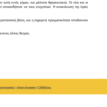
ν αυτή εντός γάμου, και μάλιστα θρησκευτικού. Οι νέοι και οι
ρεί οποιοσδήποτε να τους ενοχοποιεί. Η ανακοίνωση της Ιεράς
περιστασιακή βάση, και η σημερινή πραγματικότητα αποδεικνύει
ανένας άλλος θεσμός.
ωτογραφίες
|
είπαν-έγραψαν
|
ΣΥΝδέσεις