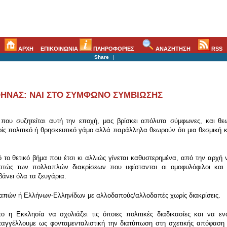
ΑΡΧΗ
ΕΠΙΚΟΙΝΩΝΙΑ
ΠΛΗΡΟΦΟΡΙΕΣ
ΑΝΑΖΗΤΗΣΗ
RSS
Share
|
ΑΘΗΝΑΣ: ΝΑΙ ΣΤΟ ΣΥΜΦΩΝΟ ΣΥΜΒΙΩΣΗΣ
ου συζητείται αυτή την εποχή, μας βρίσκει απόλυτα σύμφωνες, και θεω
ίς πολιτικό ή θρησκευτικό γάμο αλλά παράλληλα θεωρούν ότι μια θεσμική 
το θετικό βήμα που έτσι κι αλλιώς γίνεται καθυστερημένα, από την αρχή ν
εστώς των πολλαπλών διακρίσεων που υφίστανται οι ομοφυλόφιλοι και 
άνει όλα τα ζευγάρια.
δαπών ή Ελλήνων-Ελληνίδων με αλλοδαπούς/αλλοδαπές χωρίς διακρίσεις.
 η Εκκλησία να σχολιάζει τις όποιες πολιτικές διαδικασίες και να εν
ταγγέλλουμε ως φονταμενταλιστική την διατύπωση στη σχετικής απόφαση 