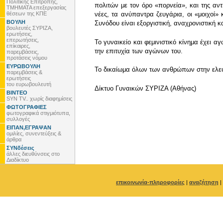
Πολιτικής Επιτροπής,
πολιτών με τον όρο «πορνεία», και της αντ
ΤΜΗΜΑΤΑ επεξεργασίας
θέσεων της ΚΠΕ
νέες, τα ανύπαντρα ζευγάρια, οι «μοιχοί»
ΒΟΥΛΗ
Συνόδου είναι εξοργιστική, αναχρονιστική κα
βουλευτές ΣΥΡΙΖΑ,
ερωτήσεις,
επερωτήσεις,
Το γυναικείο και φεμινιστικό κίνημα έχει 
επίκαιρες,
την επιτυχία των αγώνων του.
παρεμβάσεις,
προτάσεις νόμου
ΕΥΡΩΒΟΥΛΗ
Το δικαίωμα όλων των ανθρώπων στην ελεύθ
παρεμβάσεις &
ερωτήσεις
του ευρωβουλευτή
Δίκτυο Γυναικών ΣΥΡΙΖΑ (Αθήνας)
ΒΙΝΤΕΟ
SYN TV.. χωρίς διαφημίσεις
ΦΩΤΟΓΡΑΦΙΕΣ
φωτογραφικά στιγμιότυπα,
συλλογές
ΕΙΠΑΝ,ΕΓΡΑΨΑΝ
ομιλίες, συνεντεύξεις &
άρθρα
ΣΥΝδέσεις
άλλες διευθύνσεις στο
Διαδίκτυο
επικοινωνία-πληροφορίες
|
αναζήτηση
|