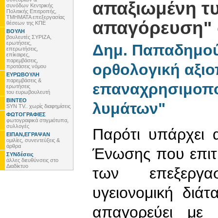
απαξιωμένη τ
συνόδων Κεντρικής
Πολιτικής Επιτροπής,
ΤΜΗΜΑΤΑ επεξεργασίας
απαγόρευση" 
θέσεων της ΚΠΕ
ΒΟΥΛΗ
βουλευτές ΣΥΡΙΖΑ,
ερωτήσεις,
Δημ. Παπαδημού
επερωτήσεις,
επίκαιρες,
παρεμβάσεις,
ορθολογική αξιο
προτάσεις νόμου
ΕΥΡΩΒΟΥΛΗ
παρεμβάσεις &
επαναχρησιμοπ
ερωτήσεις
του ευρωβουλευτή
ΒΙΝΤΕΟ
λυμάτων"
SYN TV.. χωρίς διαφημίσεις
ΦΩΤΟΓΡΑΦΙΕΣ
φωτογραφικά στιγμιότυπα,
συλλογές
Παρότι υπάρχει 
ΕΙΠΑΝ,ΕΓΡΑΨΑΝ
ομιλίες, συνεντεύξεις &
άρθρα
Ένωσης που επιτ
ΣΥΝδέσεις
άλλες διευθύνσεις στο
Διαδίκτυο
των επεξεργ
υγειονομική διά
απαγορεύει με