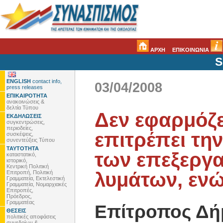
ΑΡΧΗ
ΕΠΙΚΟΙΝΩΝΙΑ
S
ENGLISH
contact info,
03/04/2008
press releases
ΕΠΙΚΑΙΡΟΤΗΤΑ
ανακοινώσεις &
δελτία Τύπου
Δεν εφαρμόζε
ΕΚΔΗΛΩΣΕΙΣ
συγκεντρώσεις,
περιοδείες,
επιτρέπει τη
συσκέψεις,
συνεντεύξεις Τύπου
ΤΑΥΤΟΤΗΤΑ
των επεξεργ
καταστατικό,
ιστορικό,
Κεντρική Πολιτική
λυμάτων, ενώ
Επιτροπή, Πολιτική
Γραμματεία, Εκτελεστική
Γραμματεία, Νομαρχιακές
Επιτροπές,
Πρόεδρος,
Γραμματέας
Επίτροπος Δή
ΘΕΣΕΙΣ
πολιτικές αποφάσεις
συνεδρίων &