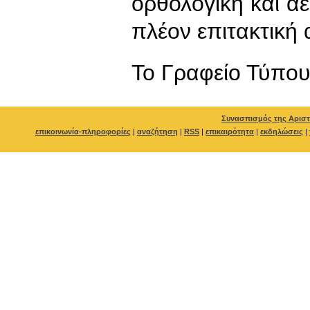
ορθολογική και α
πλέον επιτακτική
To Γραφείο Τύπο
Συνασπισμός της Αριστ
επικοινωνία-πληροφορίες
|
αναζήτηση
|
RSS
|
επικαιρότητα
|
εκδηλώσεις
|