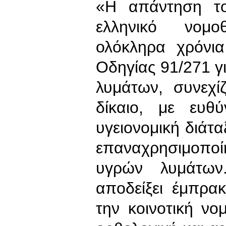
«Η απάντηση το
ελληνικό νομο
ολόκληρα χρόνι
Οδηγίας 91/271 γ
λυμάτων, συνεχί
δίκαιο, με ευθ
υγειονομική διάτα
επαναχρησιμοπ
υγρών λυμάτων
αποδείξει έμπρακ
την κοινοτική ν