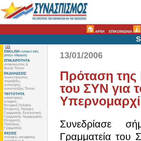
ΑΡΧΗ
ΕΠΙΚΟΙΝΩΝΙΑ
S
ENGLISH
contact info,
13/01/2006
press releases
ΕΠΙΚΑΙΡΟΤΗΤΑ
ανακοινώσεις &
δελτία Τύπου
Πρόταση της 
ΕΚΔΗΛΩΣΕΙΣ
συγκεντρώσεις,
περιοδείες,
του ΣΥΝ για 
συσκέψεις,
συνεντεύξεις Τύπου
ΤΑΥΤΟΤΗΤΑ
Υπερνομαρχί
καταστατικό,
ιστορικό,
Κεντρική Πολιτική
Επιτροπή, Πολιτική
Γραμματεία, Εκτελεστική
Γραμματεία, Νομαρχιακές
Επιτροπές,
Συνεδρίασε σή
Πρόεδρος,
Γραμματέας
Γραμματεία του 
ΘΕΣΕΙΣ
πολιτικές αποφάσεις
συνεδρίων &