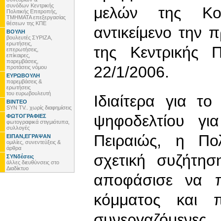
συνόδων Κεντρικής
μελών της Κοι
Πολιτικής Επιτροπής,
ΤΜΗΜΑΤΑ επεξεργασίας
θέσεων της ΚΠΕ
αντικείμενο την 
ΒΟΥΛΗ
βουλευτές ΣΥΡΙΖΑ,
ερωτήσεις,
της Κεντρικής Π
επερωτήσεις,
επίκαιρες,
παρεμβάσεις,
22/1/2006.
προτάσεις νόμου
ΕΥΡΩΒΟΥΛΗ
παρεμβάσεις &
ερωτήσεις
του ευρωβουλευτή
Ιδιαίτερα για τ
ΒΙΝΤΕΟ
SYN TV.. χωρίς διαφημίσεις
ψηφοδελτίου γι
ΦΩΤΟΓΡΑΦΙΕΣ
φωτογραφικά στιγμιότυπα,
συλλογές
Πειραιώς, η Πο
ΕΙΠΑΝ,ΕΓΡΑΨΑΝ
ομιλίες, συνεντεύξεις &
άρθρα
σχετική συζήτησ
ΣΥΝδέσεις
άλλες διευθύνσεις στο
Διαδίκτυο
αποφάσισε να π
κόμματος και π
συνεργαζόμενε