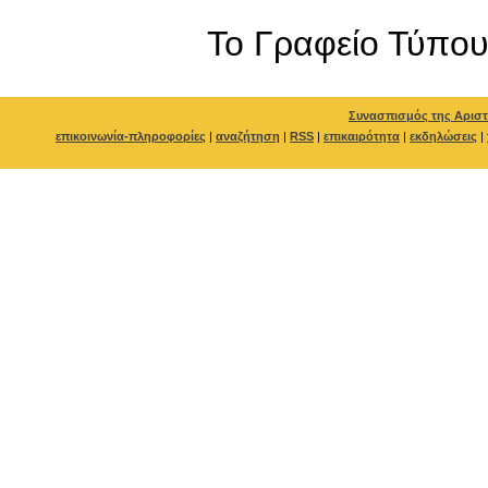
To Γραφείο Τύπο
Συνασπισμός της Αριστ
επικοινωνία-πληροφορίες
|
αναζήτηση
|
RSS
|
επικαιρότητα
|
εκδηλώσεις
|