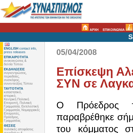
ΑΡΧΗ
ΕΠΙΚΟΙΝΩΝΙΑ
S
ENGLISH
contact info,
05/04/2008
press releases
ΕΠΙΚΑΙΡΟΤΗΤΑ
ανακοινώσεις &
δελτία Τύπου
Επίσκεψη Αλ
ΕΚΔΗΛΩΣΕΙΣ
συγκεντρώσεις,
περιοδείες,
ΣΥΝ σε Λαγκα
συσκέψεις,
συνεντεύξεις Τύπου
ΤΑΥΤΟΤΗΤΑ
καταστατικό,
ιστορικό,
Κεντρική Πολιτική
Ο Πρόεδρος 
Επιτροπή, Πολιτική
Γραμματεία, Εκτελεστική
Γραμματεία, Νομαρχιακές
Επιτροπές,
παραβρέθηκε σήμ
Πρόεδρος,
Γραμματέας
του κόμματος σ
ΘΕΣΕΙΣ
πολιτικές αποφάσεις
συνεδρίων &