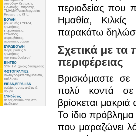
συνόδων Κεντρικής
περιοδείας που 
Πολιτικής Επιτροπής,
ΤΜΗΜΑΤΑ επεξεργασίας
θέσεων της ΚΠΕ
Ημαθία, Κιλκίς
ΒΟΥΛΗ
βουλευτές ΣΥΡΙΖΑ,
ερωτήσεις,
παρακάτω δηλώσε
επερωτήσεις,
επίκαιρες,
παρεμβάσεις,
προτάσεις νόμου
Σχετικά με τα
ΕΥΡΩΒΟΥΛΗ
παρεμβάσεις &
ερωτήσεις
του ευρωβουλευτή
περιφέρειας
ΒΙΝΤΕΟ
SYN TV.. χωρίς διαφημίσεις
ΦΩΤΟΓΡΑΦΙΕΣ
Βρισκόμαστε σε 
φωτογραφικά στιγμιότυπα,
συλλογές
ΕΙΠΑΝ,ΕΓΡΑΨΑΝ
πολύ κοντά σε
ομιλίες, συνεντεύξεις &
άρθρα
ΣΥΝδέσεις
βρίσκεται μακριά
άλλες διευθύνσεις στο
Διαδίκτυο
Το ίδιο πρόβλημα 
που μαραζώνει λ