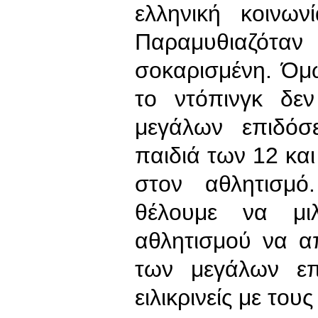
ελληνική κοινων
Παραμυθιαζόταν 
σοκαρισμένη. Όμω
το ντόπινγκ δε
μεγάλων επιδόσ
παιδιά των 12 κα
στον αθλητισμό
θέλουμε να μι
αθλητισμού να α
των μεγάλων επ
ειλικρινείς με του