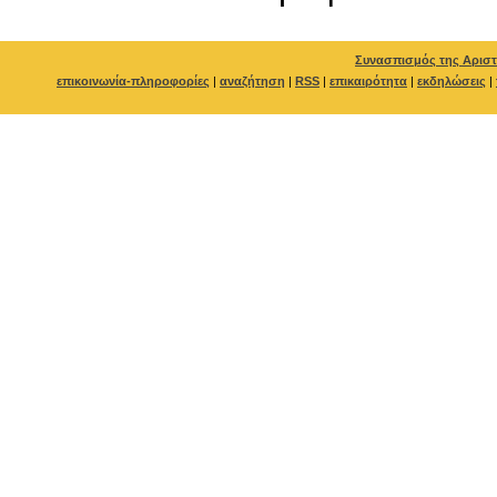
Συνασπισμός της Αριστ
επικοινωνία-πληροφορίες
|
αναζήτηση
|
RSS
|
επικαιρότητα
|
εκδηλώσεις
|