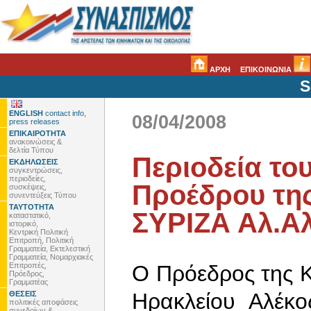
ΑΡΧΗ
ΕΠΙΚΟΙΝΩΝΙΑ
S
ENGLISH
contact info,
08/04/2008
press releases
ΕΠΙΚΑΙΡΟΤΗΤΑ
ανακοινώσεις &
δελτία Τύπου
Περιοδεία το
ΕΚΔΗΛΩΣΕΙΣ
συγκεντρώσεις,
περιοδείες,
Προέδρου της
συσκέψεις,
συνεντεύξεις Τύπου
ΤΑΥΤΟΤΗΤΑ
ΣΥΡΙΖΑ Αλ.Α
καταστατικό,
ιστορικό,
Κεντρική Πολιτική
Επιτροπή, Πολιτική
Γραμματεία, Εκτελεστική
Γραμματεία, Νομαρχιακές
Επιτροπές,
Ο Πρόεδρος της Κ
Πρόεδρος,
Γραμματέας
Ηρακλείου Αλέκο
ΘΕΣΕΙΣ
πολιτικές αποφάσεις
συνεδρίων &