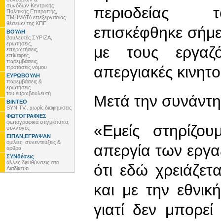
συνόδων Κεντρικής
περιοδείας τ
Πολιτικής Επιτροπής,
ΤΜΗΜΑΤΑ επεξεργασίας
θέσεων της ΚΠΕ
επισκέφθηκε σήμε
ΒΟΥΛΗ
βουλευτές ΣΥΡΙΖΑ,
ερωτήσεις,
με τους εργαζ
επερωτήσεις,
επίκαιρες,
παρεμβάσεις,
απεργιακές κινητο
προτάσεις νόμου
ΕΥΡΩΒΟΥΛΗ
παρεμβάσεις &
ερωτήσεις
του ευρωβουλευτή
Μετά την συνάντη
ΒΙΝΤΕΟ
SYN TV.. χωρίς διαφημίσεις
ΦΩΤΟΓΡΑΦΙΕΣ
φωτογραφικά στιγμιότυπα,
«Εμείς στηρίζου
συλλογές
ΕΙΠΑΝ,ΕΓΡΑΨΑΝ
ομιλίες, συνεντεύξεις &
απεργία των εργ
άρθρα
ΣΥΝδέσεις
άλλες διευθύνσεις στο
ότι εδώ χρειάζετα
Διαδίκτυο
και με την εθνι
γιατί δεν μπορε