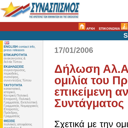
ΑΡΧΗ
ΕΠΙΚΟΙΝΩΝΙΑ
S
ENGLISH
contact info,
17/01/2006
press releases
ΕΠΙΚΑΙΡΟΤΗΤΑ
ανακοινώσεις &
δελτία Τύπου
Δήλωση Αλ.Α
ΕΚΔΗΛΩΣΕΙΣ
συγκεντρώσεις,
περιοδείες,
ομιλία του Π
συσκέψεις,
συνεντεύξεις Τύπου
ΤΑΥΤΟΤΗΤΑ
επικείμενη α
καταστατικό,
ιστορικό,
Κεντρική Πολιτική
Συντάγματος
Επιτροπή, Πολιτική
Γραμματεία, Εκτελεστική
Γραμματεία, Νομαρχιακές
Επιτροπές,
Πρόεδρος,
Γραμματέας
Σχετικά με την ο
ΘΕΣΕΙΣ
πολιτικές αποφάσεις
συνεδρίων &