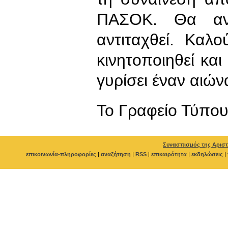
ΠΑΣΟΚ. Θα αντ
αντιταχθεί. Καλ
κινητοποιηθεί κα
γυρίσει έναν αιών
To Γραφείο Τύπο
Συνασπισμός της Αριστ
επικοινωνία-πληροφορίες
|
αναζήτηση
|
RSS
|
επικαιρότητα
|
εκδηλώσεις
|