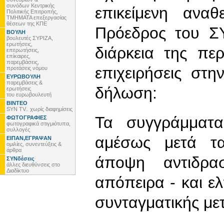
συνόδων Κεντρικής
επικείμενη ανα
Πολιτικής Επιτροπής,
ΤΜΗΜΑΤΑ επεξεργασίας
θέσεων της ΚΠΕ
Πρόεδρος του Σ
ΒΟΥΛΗ
βουλευτές ΣΥΡΙΖΑ,
ερωτήσεις,
διάρκεια της πε
επερωτήσεις,
επίκαιρες,
παρεμβάσεις,
επιχειρήσεις στ
προτάσεις νόμου
ΕΥΡΩΒΟΥΛΗ
παρεμβάσεις &
δήλωση:
ερωτήσεις
του ευρωβουλευτή
ΒΙΝΤΕΟ
SYN TV.. χωρίς διαφημίσεις
Τα συγγράμματα
ΦΩΤΟΓΡΑΦΙΕΣ
φωτογραφικά στιγμιότυπα,
συλλογές
αμέσως μετά τα
ΕΙΠΑΝ,ΕΓΡΑΨΑΝ
ομιλίες, συνεντεύξεις &
άρθρα
άποψη αντιδρασ
ΣΥΝδέσεις
άλλες διευθύνσεις στο
Διαδίκτυο
απόπειρα - και ελ
συνταγματικής με