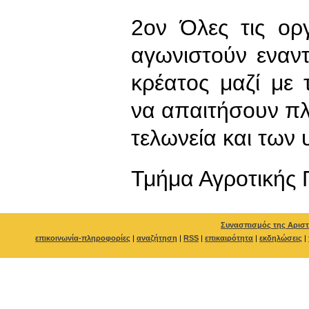
2ον Όλες τις ορ
αγωνιστούν εναν
κρέατος μαζί με
να απαιτήσουν π
τελωνεία και των
Τμήμα Αγροτικής 
Συνασπισμός της Αριστ
επικοινωνία-πληροφορίες
|
αναζήτηση
|
RSS
|
επικαιρότητα
|
εκδηλώσεις
|