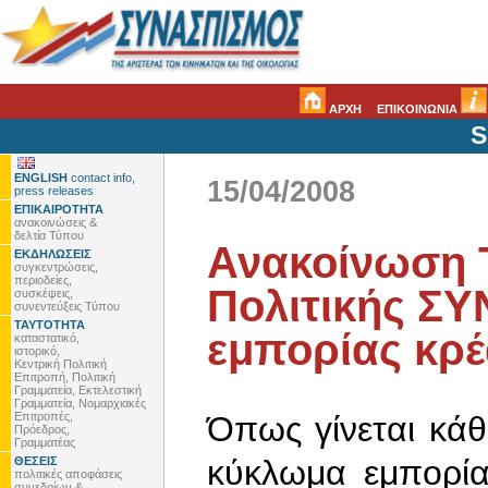
ΑΡΧΗ
ΕΠΙΚΟΙΝΩΝΙΑ
S
ENGLISH
contact info,
15/04/2008
press releases
ΕΠΙΚΑΙΡΟΤΗΤΑ
ανακοινώσεις &
δελτία Τύπου
Ανακοίνωση 
ΕΚΔΗΛΩΣΕΙΣ
συγκεντρώσεις,
περιοδείες,
Πολιτικής ΣΥ
συσκέψεις,
συνεντεύξεις Τύπου
ΤΑΥΤΟΤΗΤΑ
εμπορίας κρέ
καταστατικό,
ιστορικό,
Κεντρική Πολιτική
Επιτροπή, Πολιτική
Γραμματεία, Εκτελεστική
Γραμματεία, Νομαρχιακές
Επιτροπές,
Όπως γίνεται κάθ
Πρόεδρος,
Γραμματέας
κύκλωμα εμπορία
ΘΕΣΕΙΣ
πολιτικές αποφάσεις
συνεδρίων &