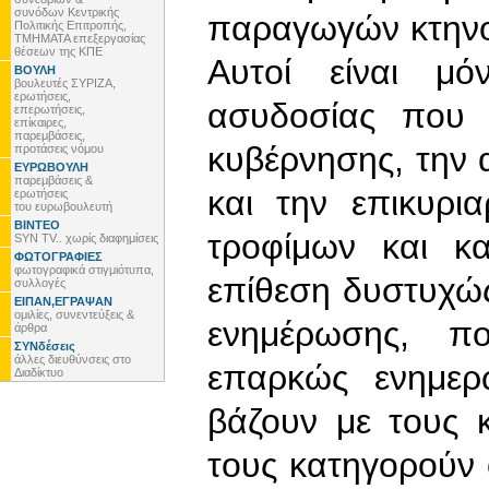
συνόδων Κεντρικής
παραγωγών κτηνο
Πολιτικής Επιτροπής,
ΤΜΗΜΑΤΑ επεξεργασίας
θέσεων της ΚΠΕ
Αυτοί είναι μ
ΒΟΥΛΗ
βουλευτές ΣΥΡΙΖΑ,
ερωτήσεις,
ασυδοσίας που 
επερωτήσεις,
επίκαιρες,
παρεμβάσεις,
κυβέρνησης, την α
προτάσεις νόμου
ΕΥΡΩΒΟΥΛΗ
παρεμβάσεις &
και την επικυρι
ερωτήσεις
του ευρωβουλευτή
ΒΙΝΤΕΟ
τροφίμων και κ
SYN TV.. χωρίς διαφημίσεις
ΦΩΤΟΓΡΑΦΙΕΣ
φωτογραφικά στιγμιότυπα,
επίθεση δυστυχώς
συλλογές
ΕΙΠΑΝ,ΕΓΡΑΨΑΝ
ομιλίες, συνεντεύξεις &
ενημέρωσης, πο
άρθρα
ΣΥΝδέσεις
άλλες διευθύνσεις στο
επαρκώς ενημερ
Διαδίκτυο
βάζουν με τους 
τους κατηγορούν ό