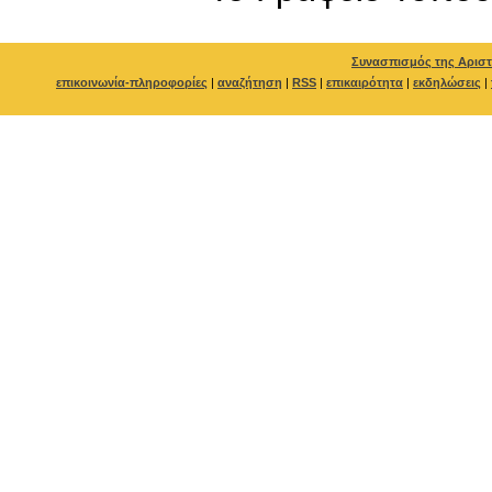
Συνασπισμός της Αριστ
επικοινωνία-πληροφορίες
|
αναζήτηση
|
RSS
|
επικαιρότητα
|
εκδηλώσεις
|