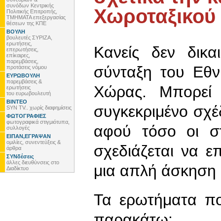
συνόδων Κεντρικής
Χωροταξικού 
Πολιτικής Επιτροπής,
ΤΜΗΜΑΤΑ επεξεργασίας
θέσεων της ΚΠΕ
ΒΟΥΛΗ
βουλευτές ΣΥΡΙΖΑ,
ερωτήσεις,
Κανείς δεν δικα
επερωτήσεις,
επίκαιρες,
παρεμβάσεις,
σύνταξη του Εθν
προτάσεις νόμου
ΕΥΡΩΒΟΥΛΗ
παρεμβάσεις &
Χώρας. Μπορεί
ερωτήσεις
του ευρωβουλευτή
ΒΙΝΤΕΟ
συγκεκριμένο σχέ
SYN TV.. χωρίς διαφημίσεις
ΦΩΤΟΓΡΑΦΙΕΣ
φωτογραφικά στιγμιότυπα,
αφού τόσο οι σ
συλλογές
ΕΙΠΑΝ,ΕΓΡΑΨΑΝ
ομιλίες, συνεντεύξεις &
σχεδιάζεται να 
άρθρα
ΣΥΝδέσεις
άλλες διευθύνσεις στο
μια απλή άσκηση 
Διαδίκτυο
Τα ερωτήματα πο
παρακάτω: