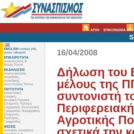
ΑΡΧΗ
ΕΠΙΚΟΙΝΩΝΙΑ
S
ENGLISH
contact info,
16/04/2008
press releases
ΕΠΙΚΑΙΡΟΤΗΤΑ
ανακοινώσεις &
δελτία Τύπου
Δήλωση του 
ΕΚΔΗΛΩΣΕΙΣ
συγκεντρώσεις,
περιοδείες,
μέλους της Π
συσκέψεις,
συνεντεύξεις Τύπου
ΤΑΥΤΟΤΗΤΑ
συντονιστή τ
καταστατικό,
ιστορικό,
Κεντρική Πολιτική
Περιφερειακή
Επιτροπή, Πολιτική
Γραμματεία, Εκτελεστική
Γραμματεία, Νομαρχιακές
Επιτροπές,
Αγροτικής Πο
Πρόεδρος,
Γραμματέας
ΘΕΣΕΙΣ
σχετικά την 
πολιτικές αποφάσεις
συνεδρίων &