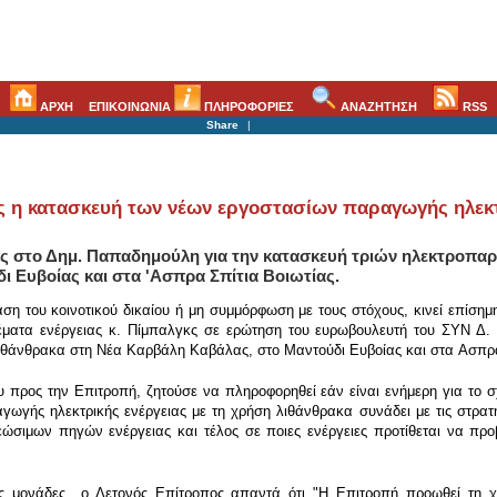
ΑΡΧΗ
ΕΠΙΚΟΙΝΩΝΙΑ
ΠΛΗΡΟΦΟΡΙΕΣ
ΑΝΑΖΗΤΗΣΗ
RSS
Share
|
ς η κατασκευή των νέων εργοστασίων παραγωγής ηλεκτ
 στο Δημ. Παπαδημούλη για την κατασκευή τριών ηλεκτροπαρ
 Ευβοίας και στα 'Ασπρα Σπίτια Βοιωτίας.
ση του κοινοτικού δικαίου ή μη συμμόρφωση με τους στόχους, κινεί επίσημη
έματα ενέργειας κ. Πίμπαλγκς σε ερώτηση του ευρωβουλευτή του ΣΥΝ Δ.
άνθρακα στη Νέα Καρβάλη Καβάλας, στο Mαντούδι Ευβοίας και στα Aσπρα 
 προς την Επιτροπή, ζητούσε να πληροφορηθεί εάν είναι ενήμερη για το
γωγής ηλεκτρικής ενέργειας με τη χρήση λιθάνθρακα συνάδει με τις στρατη
σιμων πηγών ενέργειας και τέλος σε ποιες ενέργειες προτίθεται να προ
υτές μονάδες ο Λετονός Επίτροπος απαντά ότι "Η Επιτροπή προωθεί τη