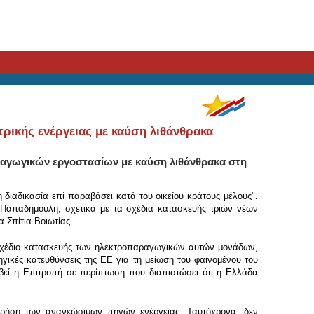
ρικής ενέργειας με καύση λιθάνθρακα
αγωγικών εργοστασίων με καύση λιθάνθρακα στη
 διαδικασία επί παραβάσει κατά του οικείου κράτους μέλους".
 Παπαδημούλη, σχετικά με τα σχέδια κατασκευής τριών νέων
Σπίτια Bοιωτίας.
 σχέδιο κατασκευής των ηλεκτροπαραγωγικών αυτών μονάδων,
γικές κατευθύνσεις της ΕΕ για τη μείωση του φαινομένου του
βεί η Επιτροπή σε περίπτωση που διαπιστώσει ότι η Ελλάδα
 χρήση των ανανεώσιμων πηγών ενέργειας. Ταυτόχρονα, δεν