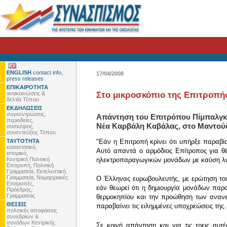
ENGLISH
contact info,
17/04/2008
press releases
ΕΠΙΚΑΙΡΟΤΗΤΑ
ανακοινώσεις &
Στο μικροσκόπιο της Επιτροπή
δελτία Τύπου
ΕΚΔΗΛΩΣΕΙΣ
συγκεντρώσεις,
Απάντηση του Επιτρόπου Πίμπαλγκς
περιοδείες,
Νέα Καρβάλη Καβάλας, στο Mαντούδι
συσκέψεις,
συνεντεύξεις Τύπου
ΤΑΥΤΟΤΗΤΑ
"Εάν η Επιτροπή κρίνει ότι υπήρξε παραβία
καταστατικό,
Αυτό απαντά ο αρμόδιος Επίτροπος για θ
ιστορικό,
Κεντρική Πολιτική
ηλεκτροπαραγωγικών μονάδων με καύση λιθ
Επιτροπή, Πολιτική
Γραμματεία, Εκτελεστική
Γραμματεία, Νομαρχιακές
O Έλληνας ευρωβουλευτής, με ερώτηση του
Επιτροπές,
εάν θεωρεί ότι η δημιουργία μονάδων παρα
Πρόεδρος,
Γραμματέας
θερμοκηπίου και την προώθηση των ανανεώ
ΘΕΣΕΙΣ
παραβαίνει τις ειλημμένες υποχρεώσεις της.
πολιτικές αποφάσεις
συνεδρίων &
συνόδων Κεντρικής
Σε κοινή απάντηση και για τις τρεις α