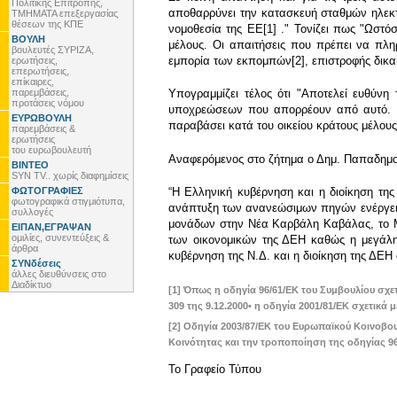
Πολιτικής Επιτροπής,
αποθαρρύνει την κατασκευή σταθμών ηλεκτ
ΤΜΗΜΑΤΑ επεξεργασίας
θέσεων της ΚΠΕ
νομοθεσία της ΕΕ[1] ." Τονίζει πως "Ωστ
ΒΟΥΛΗ
μέλους. Οι απαιτήσεις που πρέπει να πλη
βουλευτές ΣΥΡΙΖΑ,
εμπορία των εκπομπών[2], επιστροφής δικα
ερωτήσεις,
επερωτήσεις,
επίκαιρες,
παρεμβάσεις,
Υπογραμμίζει τέλος ότι "Αποτελεί ευθύνη
προτάσεις νόμου
υποχρεώσεων που απορρέουν από αυτό. Εάν
ΕΥΡΩΒΟΥΛΗ
παραβάσει κατά του οικείου κράτους μέλους
παρεμβάσεις &
ερωτήσεις
του ευρωβουλευτή
Aναφερόμενος στο ζήτημα ο Δημ. Παπαδημ
ΒΙΝΤΕΟ
SYN TV.. χωρίς διαφημίσεις
ΦΩΤΟΓΡΑΦΙΕΣ
“H Ελληνική κυβέρνηση και η διοίκηση της
φωτογραφικά στιγμιότυπα,
ανάπτυξη των ανανεώσιμων πηγών ενέργειας
συλλογές
μονάδων στην Νέα Kαρβάλη Kαβάλας, το Mα
ΕΙΠΑΝ,ΕΓΡΑΨΑΝ
ομιλίες, συνεντεύξεις &
των οικονομικών της ΔΕH καθώς η μεγάλη
άρθρα
κυβέρνηση της N.Δ. και η διοίκηση της ΔΕH 
ΣΥΝδέσεις
άλλες διευθύνσεις στο
Διαδίκτυο
[1] Όπως η οδηγία 96/61/ΕΚ του Συμβουλίου σχετ
309 της 9.12.2000• η οδηγία 2001/81/ΕΚ σχετικά
[2] Οδηγία 2003/87/ΕΚ του Ευρωπαϊκού Κοινοβο
Κοινότητας και την τροποποίηση της οδηγίας 96/
To Γραφείο Τύπου