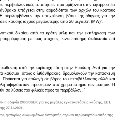
 περιβαλλοντικές απαιτήσεις που ορίζονται στην εφαρμοστέα
θάνθρακα υπάγεται στην αρμοδιότητα των αρχών του κράτους
ΕΕ περιλαμβάνουν την υποχρέωση, βάσει της οδηγίας για την
άσεις καύσης ισχύος μεγαλύτερης από 20 μεγαβάτ (MW)".
ινοτικού δικαίου από τα κράτη μέλη και την εκπλήρωση των
συμμόρφωση με τους στόχους, κινεί επίσημη διαδικασία επί
κατεύθυνση από την κυρίαρχη τάση στην Ευρώπη. Αντί για την
κτά καύσιμα, όπως ο λιθάνθρακας, δρομολογούν την κατασκευή
Πρόκειται για επιλογή σε βάρος του περιβάλλοντος αλλά και
ολή υψηλότατων προστίμων στο χρηματιστήριο των ρύπων. H
ν σε λύσεις πιο φιλικές προς το περιβάλλον. ”
• η οδηγία 2000/80/ΕΚ για τις μεγάλες εγκαταστάσεις καύσης, ΕΕ L
ης 27.11.2001.
ματος εμπορίας δικαιωμάτων εκπομπής αερίων θερμοκηπίου εντός της