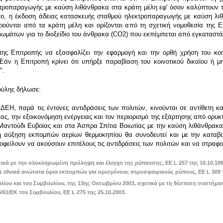
ροπαραγωγής με καύση λιθάνθρακα στα κράτη μέλη εφ' όσον καλύπτουν τις
όσο, η έκδοση άδειας κατασκευής σταθμού ηλεκτροπαραγωγής με καύση λι
ρούνται από τα κράτη μέλη και ορίζονται από τη σχετική νομοθεσία της 
ιωμάτων για το διοξείδιο του άνθρακα (CO2) που εκπέμπεται από εγκαταστ
 της Επιτροπής να εξασφαλίζει την εφαρμογή και την ορθή χρήση του κο
 η Επιτροπή κρίνει ότι υπήρξε παραβίαση του κοινοτικού δικαίου ή μη 
".
ούλης δήλωσε:
 ΔΕH, παρά τις έντονες αντιδράσεις των πολιτών, κινούνται σε αντίθετη 
, την εξοικονόμηση ενέργειας και τον περιορισμό της εξάρτησης από ορυ
ντούδι Ευβοίας και στα Άσπρα Σπίτια Βοιωτίας με την καύση λιθάνθρακα. 
 αύξηση εκπομπών αερίων θερμοκηπίου θα συνοδευτεί και με την καταβ
οφείλουν να ακούσουν επιτέλους τις αντιδράσεις των πολιτών και να στραφού
ικά με την ολοκληρωμένη πρόληψη και έλεγχο της ρύπανσης, ΕΕ L 257 της 10.10.1996
 με εθνικά ανώτατα όρια εκπομπών για ορισμένους ατμοσφαιρικούς ρύπους, ΕΕ L 309 τ
υλίου και του Συμβουλίου, της 13ης Οκτωβρίου 2003, σχετικά με τη θέσπιση συστή
61/ΕΚ του Συμβουλίου, ΕΕ L 275 της 25.10.2003.