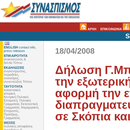
ΑΡΧΗ
ΕΠΙΚΟΙΝΩΝΙΑ
S
ENGLISH
contact info,
18/04/2008
press releases
ΕΠΙΚΑΙΡΟΤΗΤΑ
ανακοινώσεις &
δελτία Τύπου
Δήλωση Γ.Μπ
ΕΚΔΗΛΩΣΕΙΣ
συγκεντρώσεις,
περιοδείες,
την εξωτερική
συσκέψεις,
συνεντεύξεις Τύπου
ΤΑΥΤΟΤΗΤΑ
αφορμή την 
καταστατικό,
ιστορικό,
Κεντρική Πολιτική
διαπραγματευ
Επιτροπή, Πολιτική
Γραμματεία, Εκτελεστική
Γραμματεία, Νομαρχιακές
Επιτροπές,
σε Σκόπια κα
Πρόεδρος,
Γραμματέας
ΘΕΣΕΙΣ
πολιτικές αποφάσεις
συνεδρίων &