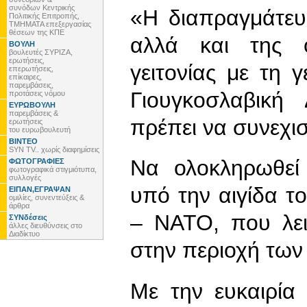
συνόδων Κεντρικής
«Η διαπραγμάτευ
Πολιτικής Επιτροπής,
ΤΜΗΜΑΤΑ επεξεργασίας
θέσεων της ΚΠΕ
αλλά και της 
ΒΟΥΛΗ
βουλευτές ΣΥΡΙΖΑ,
ερωτήσεις,
γειτονίας με τη 
επερωτήσεις,
επίκαιρες,
παρεμβάσεις,
Γιουγκοσλαβική
προτάσεις νόμου
ΕΥΡΩΒΟΥΛΗ
παρεμβάσεις &
πρέπει να συνεχισ
ερωτήσεις
του ευρωβουλευτή
ΒΙΝΤΕΟ
SYN TV.. χωρίς διαφημίσεις
Να ολοκληρωθεί
ΦΩΤΟΓΡΑΦΙΕΣ
φωτογραφικά στιγμιότυπα,
συλλογές
υπό την αιγίδα 
ΕΙΠΑΝ,ΕΓΡΑΨΑΝ
ομιλίες, συνεντεύξεις &
άρθρα
– ΝΑΤΟ, που λει
ΣΥΝδέσεις
άλλες διευθύνσεις στο
Διαδίκτυο
στην περιοχή των
Με την ευκαιρία