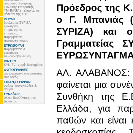
συνόδων Κεντρικής
Πρόεδρος της Κ.
Πολιτικής Επιτροπής,
ΤΜΗΜΑΤΑ επεξεργασίας
θέσεων της ΚΠΕ
ο Γ. Μπανιάς (
ΒΟΥΛΗ
βουλευτές ΣΥΡΙΖΑ,
ερωτήσεις,
ΣΥΡΙΖΑ) και ο
επερωτήσεις,
επίκαιρες,
παρεμβάσεις,
Γραμματείας Σ
προτάσεις νόμου
ΕΥΡΩΒΟΥΛΗ
παρεμβάσεις &
ΕΥΡΩΣΥΝΤΑΓΜΑ
ερωτήσεις
του ευρωβουλευτή
ΒΙΝΤΕΟ
SYN TV.. χωρίς διαφημίσεις
ΑΛ. ΑΛΑΒΑΝΟΣ: 
ΦΩΤΟΓΡΑΦΙΕΣ
φωτογραφικά στιγμιότυπα,
συλλογές
φαίνεται μια συνέ
ΕΙΠΑΝ,ΕΓΡΑΨΑΝ
ομιλίες, συνεντεύξεις &
άρθρα
Συνθήκη της Ε.
ΣΥΝδέσεις
άλλες διευθύνσεις στο
Διαδίκτυο
Ελλάδα, για παρ
παθών και είναι 
κερδοσκοπίας.