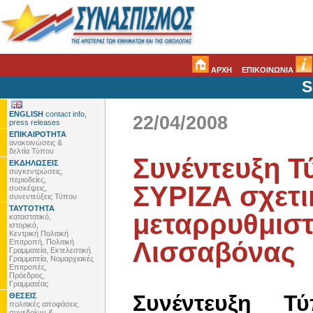
ΑΡΧΗ
ΕΠΙΚΟΙΝΩΝΙΑ
S
ENGLISH
contact info,
22/04/2008
press releases
ΕΠΙΚΑΙΡΟΤΗΤΑ
ανακοινώσεις &
δελτία Τύπου
Συνέντευξη Τ
ΕΚΔΗΛΩΣΕΙΣ
συγκεντρώσεις,
περιοδείες,
ΣΥΡΙΖΑ σχετι
συσκέψεις,
συνεντεύξεις Τύπου
ΤΑΥΤΟΤΗΤΑ
μεταρρυθμιστ
καταστατικό,
ιστορικό,
Κεντρική Πολιτική
Λισσαβόνας
Επιτροπή, Πολιτική
Γραμματεία, Εκτελεστική
Γραμματεία, Νομαρχιακές
Επιτροπές,
Πρόεδρος,
Γραμματέας
Συνέντευξη 
ΘΕΣΕΙΣ
πολιτικές αποφάσεις
συνεδρίων &