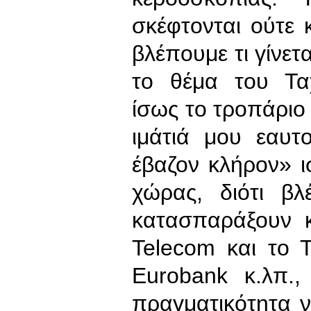
σκέφτονται ούτε 
βλέπουμε τι γίνετ
το θέμα του Ταχ
ίσως το τροπάριο 
ιμάτιά μου εαυτ
έβαζον κλήρον» ι
χώρας, διότι β
κατασπαράξουν κ
Telecom και το Τ
Eurobank κ.λπ.,
πραγματικότητα ν