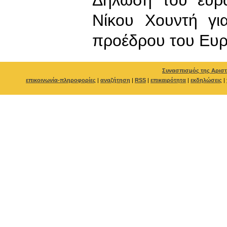
Νίκου Χουντή γι
προέδρου του Ευρ
Συνασπισμός της Αριστ
επικοινωνία-πληροφορίες
|
αναζήτηση
|
RSS
|
επικαιρότητα
|
εκδηλώσεις
|