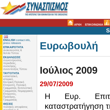
ΑΡΧΗ
ΕΠΙΚΟΙΝΩΝΙΑ
S
ENGLISH
contact info,
Ευρωβουλή
press releases
ΕΠΙΚΑΙΡΟΤΗΤΑ
ανακοινώσεις &
δελτία Τύπου
ΕΚΔΗΛΩΣΕΙΣ
συγκεντρώσεις,
περιοδείες,
συσκέψεις,
Ιούλιος 2009
συνεντεύξεις Τύπου
ΤΑΥΤΟΤΗΤΑ
καταστατικό,
ιστορικό,
29/07/2009
Κεντρική Πολιτική
Επιτροπή, Πολιτική
Γραμματεία, Εκτελεστική
Γραμματεία, Νομαρχιακές
Η Ευρ. Επιτ
Επιτροπές,
Πρόεδρος,
Γραμματέας
καταστρατήγηση τ
ΘΕΣΕΙΣ
πολιτικές αποφάσεις
συνεδρίων &