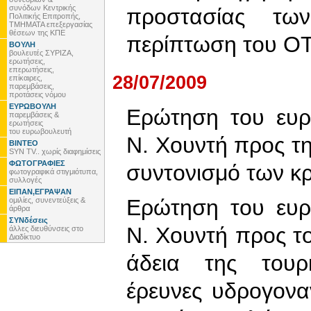
συνόδων Κεντρικής
προστασίας των
Πολιτικής Επιτροπής,
ΤΜΗΜΑΤΑ επεξεργασίας
θέσεων της ΚΠΕ
περίπτωση του Ο
ΒΟΥΛΗ
βουλευτές ΣΥΡΙΖΑ,
ερωτήσεις,
επερωτήσεις,
28/07/2009
επίκαιρες,
παρεμβάσεις,
προτάσεις νόμου
ΕΥΡΩΒΟΥΛΗ
Ερώτηση του ευρ
παρεμβάσεις &
ερωτήσεις
του ευρωβουλευτή
Ν. Χουντή προς τη
ΒΙΝΤΕΟ
SYN TV.. χωρίς διαφημίσεις
ΦΩΤΟΓΡΑΦΙΕΣ
συντονισμό των κ
φωτογραφικά στιγμιότυπα,
συλλογές
ΕΙΠΑΝ,ΕΓΡΑΨΑΝ
Ερώτηση του ευρ
ομιλίες, συνεντεύξεις &
άρθρα
ΣΥΝδέσεις
Ν. Χουντή προς το
άλλες διευθύνσεις στο
Διαδίκτυο
άδεια της τουρ
έρευνες υδρογον